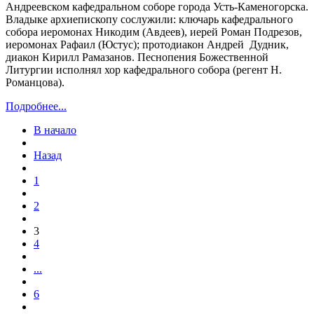
Андреевском кафедральном соборе города Усть-Каменогорска.
Владыке архиепископу сослужили: ключарь кафедрального
собора иеромонах Никодим (Авдеев), иерей Роман Подрезов,
иеромонах Рафаил (Юстус); протодиакон Андрей Дудник,
диакон Кирилл Рамазанов. Песнопения Божественной
Литургии исполнял хор кафедрального собора (регент Н.
Романцова).
Подробнее...
В начало
Назад
1
2
3
4
...
6