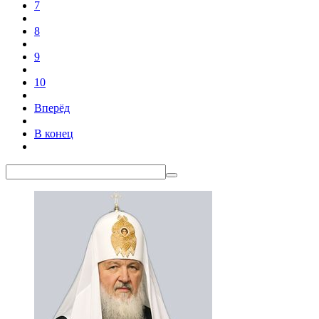
7
8
9
10
Вперёд
В конец