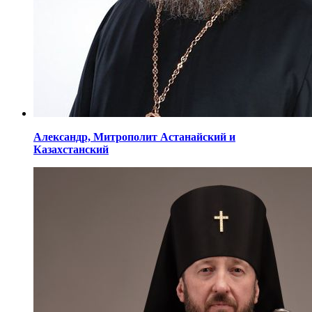
Александр,
Митрополит Астанайский
и
Казахстанский