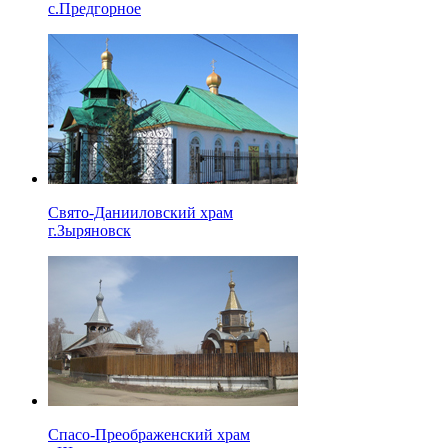
с.Предгорное
Свято-Данииловский храм
г.Зыряновск
Спасо-Преображенский храм