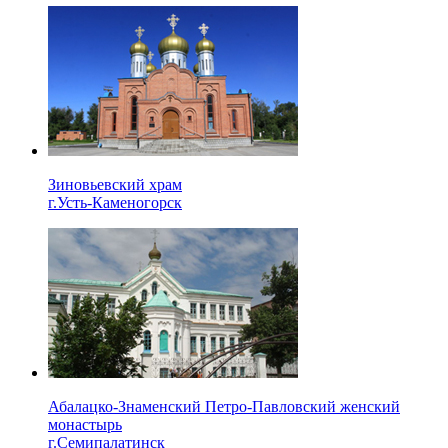
Зиновьевский храм
г.Усть-Каменогорск
Абалацко-Знаменский Петро-Павловский женский
монастырь
г.Семипалатинск