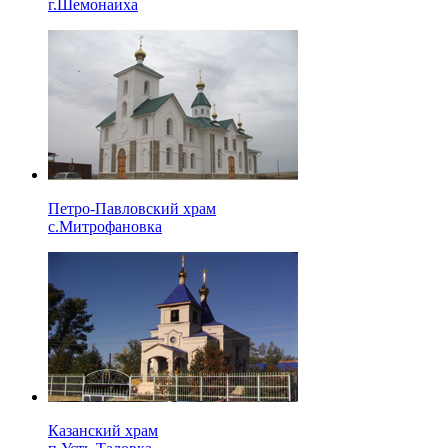
г.Шемонаиха
Петро-Павловский храм
с.Митрофановка
Казанский храм