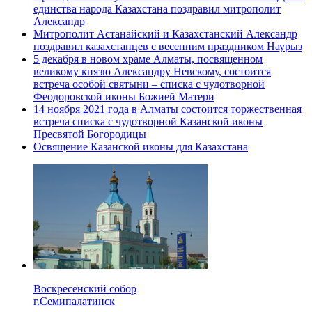
единства народа Казахстана поздравил митрополит
Александр
Митрополит Астанайский и Казахстанский Александр
поздравил казахстанцев с весенним праздником Наурыз
5 декабря в новом храме Алматы, посвященном
великому князю Александру Невскому, состоится
встреча особой святыни – списка с чудотворной
Феодоровской иконы Божией Матери
14 ноября 2021 года в Алматы состоится торжественная
встреча списка с чудотворной Казанской иконы
Пресвятой Богородицы
Освящение Казанской иконы для Казахстана
Воскресенский собор
г.Семипалатинск