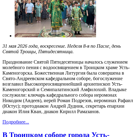
31 мая 2026 года, воскресение. Неделя 8-я по Пасхе, день
Святой Троицы, Пятидесятница.
Празднование Святой Пятидесятницы началось служением
молебного пения с водоосвящением в Троицком храме Усть-
Каменогорска. Божественная Литургия была совершена в
Свято-Андреевском кафедральном соборе, богослужение
возглавил Высокопреосвященнейший архиепископ Усть-
Каменогорский и Семипалатинский Амфилохий. Владыке
сослужили: ключарь кафедрального собора иеромонах
Никодим (Авдеев), иерей Роман Подрезов, иеромонах Рафаил
(Юстус); протодиакон Андрей Дудник, секретарь епархии
диакон Илия Кван, диакон Кирилл Рамазанов.
Подробнее...
В Троицком соборе города Усть-