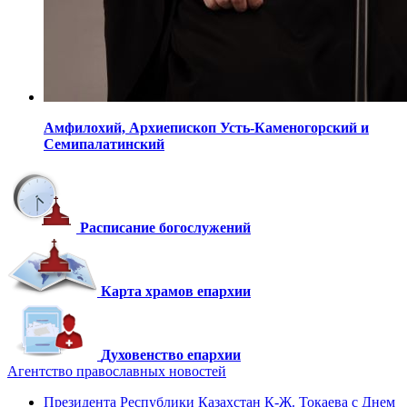
Амфилохий,
Архиепископ Усть-Каменогорский
и
Семипалатинский
Расписание богослужений
Карта храмов епархии
Духовенство епархии
Агентство православных новостей
Президента Республики Казахстан К-Ж. Токаева с Днем