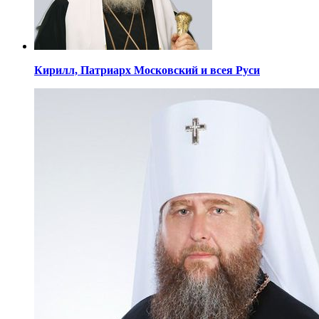
Кирилл,
Патриарх Московский
и всея Руси