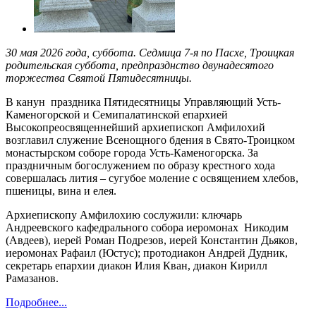
30 мая 2026 года, суббота. Седмица 7-я по Пасхе, Троицкая
родительская суббота, предпразднство двунадесятого
торжества Святой Пятидесятницы.
В канун праздника Пятидесятницы Управляющий Усть-
Каменогорской и Семипалатинской епархией
Высокопреосвященнейший архиепископ Амфилохий
возглавил служение Всенощного бдения в Свято-Троицком
монастырском соборе города Усть-Каменогорска. За
праздничным богослужением по образу крестного хода
совершалась лития – сугубое моление с освящением хлебов,
пшеницы, вина и елея.
Архиепископу Амфилохию сослужили: ключарь
Андреевского кафедрального собора иеромонах Никодим
(Авдеев), иерей Роман Подрезов, иерей Константин Дьяков,
иеромонах Рафаил (Юстус); протодиакон Андрей Дудник,
секретарь епархии диакон Илия Кван, диакон Кирилл
Рамазанов.
Подробнее...