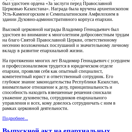
был удостоен ордена «За заслуги перед Православной
Церковью Казахстана». Награда была вручена архиепископом
Усть-Каменогорским и Семипалатинским Амфилохием в
здании Духовно-административного корпуса епархии.
Высокой церковной награды Владимир Геннадьевич был
удостоен во внимание к многолетним добросовестным трудам
на благо Святой Православной Церкви, ответственному
несению возложенных послушаний и значительному личному
вкладу в развитие епархиальной жизни.
На протяжении многих лет Владимир Геннадьевич с усердием
и профессионализмом трудится в юридическом отделе
епархии, проявляя себя как опытный специалист,
компетентный юрист и ответственный сотрудник. Его
глубокое знание законодательства Республики Казахстан,
внимательное отношение к делу, принципиальность и
способность находить взвешенные решения снискали
уважение духовенства, сотрудников епархиального
управления и всех, кому довелось сотрудничать с ним в
рамках церковной деятельности.
Подробнее...
Выпускной акт на епархиальных