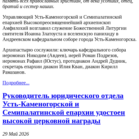
память всех православных христиан, от века усопших, отец,
братий и сестер наших.
Управляющий Усть-Каменогорской и Семипалатинской
епархией Высокопреосвященнейший архиепископ
Амфилохий возглавил служение Божественной Литургии
святителя Иоанна Златоуста и вселенскую панихиду в
Андреевском кафедральном соборе города Усть-Каменогорска.
Архипастырю сослужили: ключарь кафедрального собора
иеромонах Никодим (Авдеев), иерей Роман Подрезов,
иеромонах Рафаил (Юстус), протодиакон Андрей Дудник,
секретарь епархии диакон Илия Кван, диакон Кирилл
Рамазанов.
Подробнее...
Руководитель юридического отдела
Усть-Каменогорской и
Семипалатинской епархии удостоен
высокой церковной награды
29 Май 2026