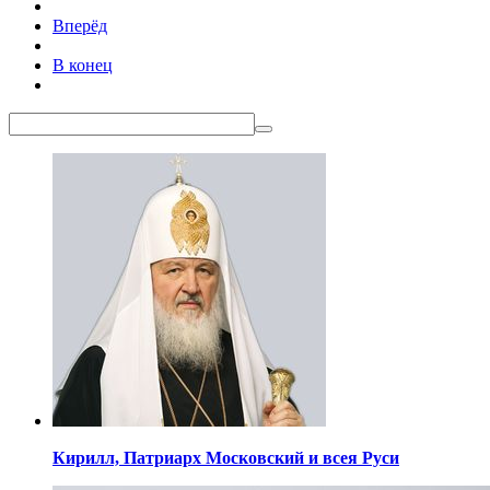
Вперёд
В конец
Кирилл,
Патриарх Московский
и всея Руси