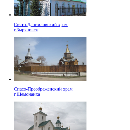
Свято-Данииловский храм
г.Зыряновск
Спасо-Преображенский храм
г.Шемонаиха