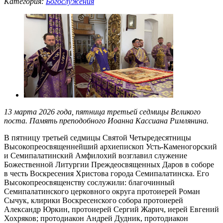
Категория:
Богослужения
13 марта 2026 года, пятница третьей седмицы Великого
поста. Память преподобного Иоанна Кассиана Римлянина.
В пятницу третьей седмицы Святой Четыредесятницы
Высокопреосвященнейший архиепископ Усть-Каменогорский
и Семипалатинский Амфилохий возглавил служение
Божественной Литургии Преждеосвященных Даров в соборе
в честь Воскресения Христова города Семипалатинска. Его
Высокопреосвященству сослужили: благочинный
Семипалатинского церковного округа протоиерей Роман
Сычук, клирики Воскресенского собора протоиерей
Александр Юркин, протоиерей Сергий Жарич, иерей Евгений
Хохряков; протодиакон Андрей Дудник, протодиакон