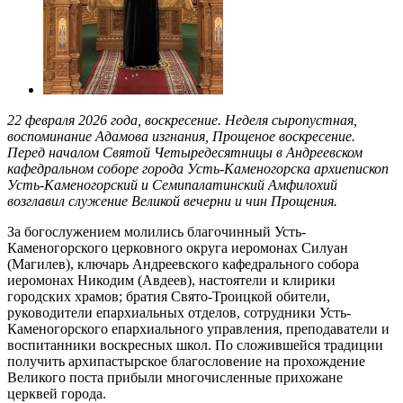
22 февраля 2026 года, воскресение. Неделя сыропустная,
воспоминание Адамова изгнания, Прощеное воскресение.
Перед началом Святой Четыредесятницы в Андреевском
кафедральном соборе города Усть-Каменогорска архиепископ
Усть-Каменогорский и Семипалатинский Амфилохий
возглавил служение Великой вечерни и чин Прощения.
За богослужением молились благочинный Усть-
Каменогорского церковного округа иеромонах Силуан
(Магилев), ключарь Андреевского кафедрального собора
иеромонах Никодим (Авдеев), настоятели и клирики
городских храмов; братия Свято-Троицкой обители,
руководители епархиальных отделов, сотрудники Усть-
Каменогорского епархиального управления, преподаватели и
воспитанники воскресных школ. По сложившейся традиции
получить архипастырское благословение на прохождение
Великого поста прибыли многочисленные прихожане
церквей города.