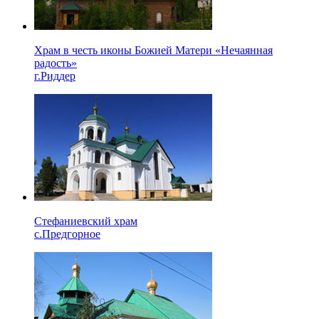
Храм в честь иконы Божией Матери «Нечаянная
радость»
г.Риддер
Стефаниевский храм
с.Предгорное