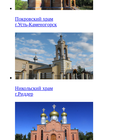
Покровский храм
г.Усть-Каменогорск
Никольский храм
г.Риддер