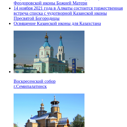
Феодоровской иконы Божией Матери
14 ноября 2021 года в Алматы состоится торжественная
встреча списка с чудотворной Казанской иконы
Пресвятой Богородицы
Освящение Казанской иконы для Казахстана
Воскресенский собор
г.Семипалатинск