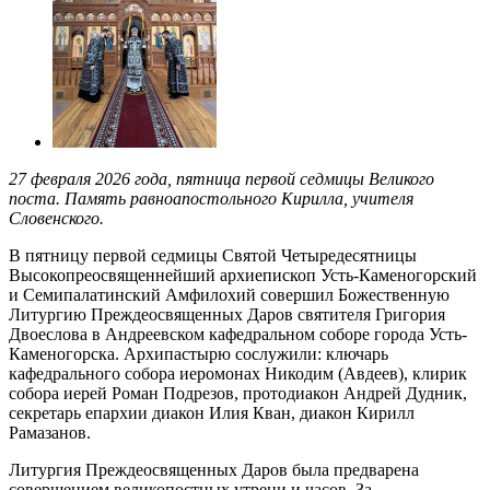
27 февраля 2026 года, пятница первой седмицы Великого
поста. Память равноапостольного Кирилла, учителя
Словенского.
В пятницу первой седмицы Святой Четыредесятницы
Высокопреосвященнейший архиепископ Усть-Каменогорский
и Семипалатинский Амфилохий совершил Божественную
Литургию Преждеосвященных Даров святителя Григория
Двоеслова в Андреевском кафедральном соборе города Усть-
Каменогорска. Архипастырю сослужили: ключарь
кафедрального собора иеромонах Никодим (Авдеев), клирик
собора иерей Роман Подрезов, протодиакон Андрей Дудник,
секретарь епархии диакон Илия Кван, диакон Кирилл
Рамазанов.
Литургия Преждеосвященных Даров была предварена
совершением великопостных утрени и часов. За