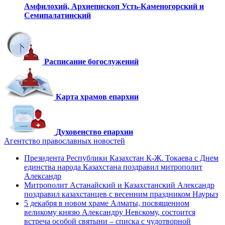
Амфилохий,
Архиепископ Усть-Каменогорский
и
Семипалатинский
Расписание богослужений
Карта храмов епархии
Духовенство епархии
Агентство православных новостей
Президента Республики Казахстан К-Ж. Токаева с Днем
единства народа Казахстана поздравил митрополит
Александр
Митрополит Астанайский и Казахстанский Александр
поздравил казахстанцев с весенним праздником Наурыз
5 декабря в новом храме Алматы, посвященном
великому князю Александру Невскому, состоится
встреча особой святыни – списка с чудотворной