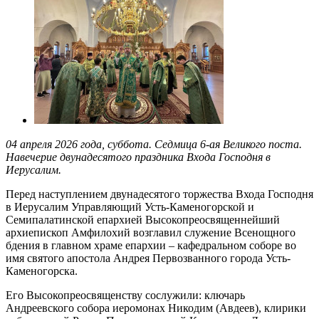
04 апреля 2026 года, суббота. Седмица 6-ая Великого поста.
Навечерие двунадесятого праздника Входа Господня в
Иерусалим.
Перед наступлением двунадесятого торжества Входа Господня
в Иерусалим Управляющий Усть-Каменогорской и
Семипалатинской епархией Высокопреосвященнейший
архиепископ Амфилохий возглавил служение Всенощного
бдения в главном храме епархии – кафедральном соборе во
имя святого апостола Андрея Первозванного города Усть-
Каменогорска.
Его Высокопреосвященству сослужили: ключарь
Андреевского собора иеромонах Никодим (Авдеев), клирики