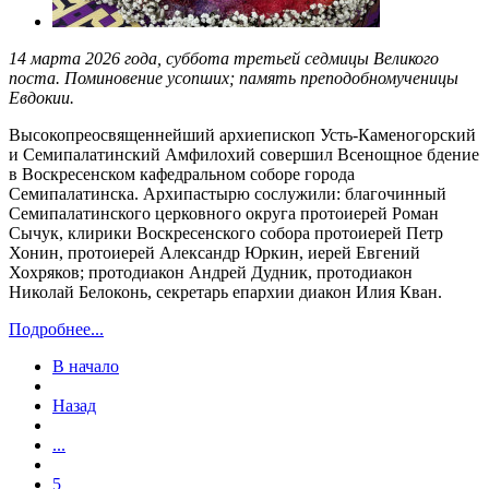
14 марта 2026 года, суббота третьей седмицы Великого
поста. Поминовение усопших; память преподобномученицы
Евдокии.
Высокопреосвященнейший архиепископ Усть-Каменогорский
и Семипалатинский Амфилохий совершил Всенощное бдение
в Воскресенском кафедральном соборе города
Семипалатинска. Архипастырю сослужили: благочинный
Семипалатинского церковного округа протоиерей Роман
Сычук, клирики Воскресенского собора протоиерей Петр
Хонин, протоиерей Александр Юркин, иерей Евгений
Хохряков; протодиакон Андрей Дудник, протодиакон
Николай Белоконь, секретарь епархии диакон Илия Кван.
Подробнее...
В начало
Назад
...
5