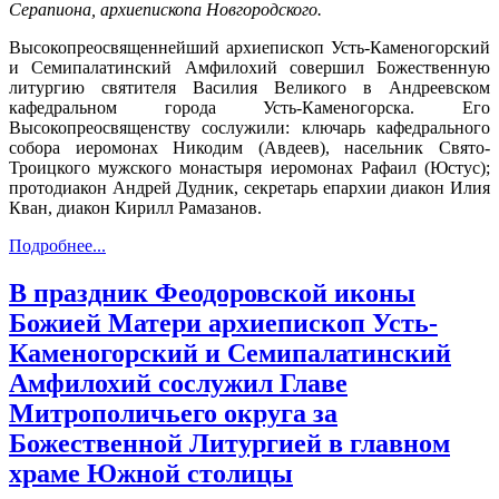
Серапиона, архиепископа Новгородского.
Высокопреосвященнейший архиепископ Усть-Каменогорский
и Семипалатинский Амфилохий совершил Божественную
литургию святителя Василия Великого в Андреевском
кафедральном города Усть-Каменогорска. Его
Высокопреосвященству сослужили: ключарь кафедрального
собора иеромонах Никодим (Авдеев), насельник Свято-
Троицкого мужского монастыря иеромонах Рафаил (Юстус);
протодиакон Андрей Дудник, секретарь епархии диакон Илия
Кван, диакон Кирилл Рамазанов.
Подробнее...
В праздник Феодоровской иконы
Божией Матери архиепископ Усть-
Каменогорский и Семипалатинский
Амфилохий сослужил Главе
Митрополичьего округа за
Божественной Литургией в главном
храме Южной столицы