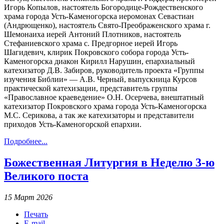
Игорь Копылов, настоятель Богородице-Рождественского
храма города Усть-Каменогорска иеромонах Севастиан
(Андрющенко), настоятель Свято-Преображенского храма г.
Шемонаиха иерей Антоний Плотников, настоятель
Стефаниевского храма с. Предгорное иерей Игорь
Шагидевич, клирик Покровского собора города Усть-
Каменогорска диакон Кирилл Нарушин, епархиальный
катехизатор Д.В. Забиров, руководитель проекта «Группы
изучения Библии» — А.В. Черный, выпускница Курсов
практической катехизации, представитель группы
«Православное краеведение» О.Н. Осерчева, внештатный
катехизатор Покровского храма города Усть-Каменогорска
М.С. Серикова, а так же катехизаторы и представители
приходов Усть-Каменогорской епархии.
Подробнее...
Божественная Литургия в Неделю 3-ю
Великого поста
15 Март 2026
Печать
E-mail