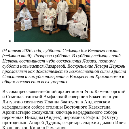
04 апреля 2026 года, суббота. Седмица 6-я Великого поста
(седмица ваий), Лазарева суббота. В субботу седмицы ваий
Церковь воспоминает чудо воскрешения Лазаря, поэтому
суббота называется Лазаревой. Воскрешение Лазаря Церковь
прославляет как доказательство Божественной силы Христа
Спасителя и как удостоверение в Воскресении Христовом и в
общем воскресении всех умерших.
Высокопреосвященнейший архиепископ Усть-Каменогорский
и Семипалатинский Амфилохий совершил Божественную
Литургию святителя Иоанна Златоуста в Андреевском
кафедральном соборе столицы Восточного Казахстана.
Архипастырю сослужили: ключарь кафедрального собора
иеромонах Никодим (Авдеев), иеромонах Рафаил (Юстус),
протодиакон Андрей Дудник, секретарь епархии диакон Илия
Кван, диакон Кирилл Рамазанов.