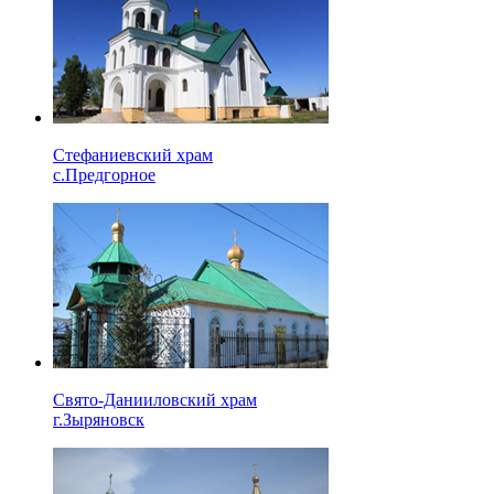
Стефаниевский храм
с.Предгорное
Свято-Данииловский храм
г.Зыряновск