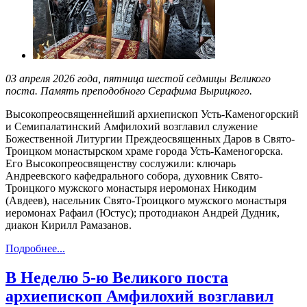
03 апреля 2026 года, пятница шестой седмицы Великого
поста. Память преподобного Серафима Вырицкого.
Высокопреосвященнейший архиепископ Усть-Каменогорский
и Семипалатинский Амфилохий возглавил служение
Божественной Литургии Преждеосвященных Даров в Свято-
Троицком монастырском храме города Усть-Каменогорска.
Его Высокопреосвященству сослужили: ключарь
Андреевского кафедрального собора, духовник Свято-
Троицкого мужского монастыря иеромонах Никодим
(Авдеев), насельник Свято-Троицкого мужского монастыря
иеромонах Рафаил (Юстус); протодиакон Андрей Дудник,
диакон Кирилл Рамазанов.
Подробнее...
В Неделю 5-ю Великого поста
архиепископ Амфилохий возглавил