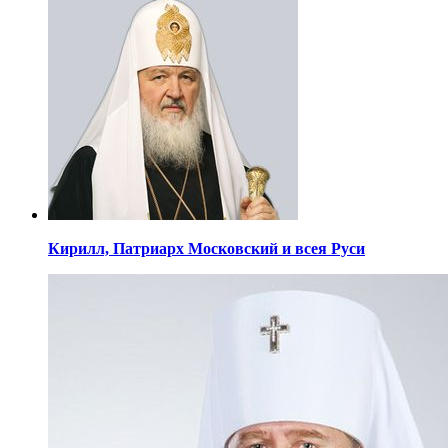
Кирилл,
Патриарх Московский
и всея Руси