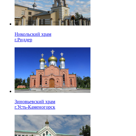
Никольский храм
г.Риддер
Зиновьевский храм
г.Усть-Каменогорск