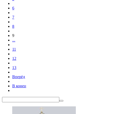
6
7
8
9
...
11
12
13
Вперёд
В конец