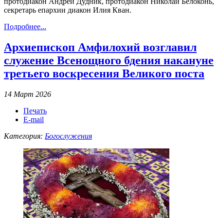
протодиакон Андрей Дудник, протодиакон Николай Белоконь,
секретарь епархии диакон Илия Кван.
Подробнее...
Архиепископ Амфилохий возглавил
служение Всенощного бдения накануне
третьего воскресения Великого поста
14 Март 2026
Печать
E-mail
Категория:
Богослужения