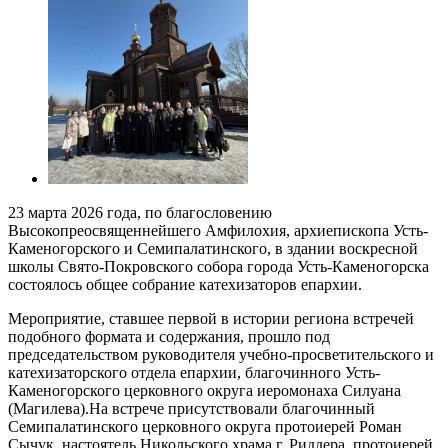
23 марта 2026 года, по благословению
Высокопреосвященнейшего Амфилохия, архиепископа Усть-
Каменогорского и Семипалатинского, в здании воскресной
школы Свято-Покровского собора города Усть-Каменогорска
состоялось общее собрание катехизаторов епархии.
Мероприятие, ставшее первой в истории региона встречей
подобного формата и содержания, прошло под
председательством руководителя учебно-просветительского и
катехизаторского отдела епархии, благочинного Усть-
Каменогорского церковного округа иеромонаха Силуана
(Магилева).На встрече присутствовали благочинный
Семипалатинского церковного округа протоиерей Роман
Сычук, настоятель Никольского храма г. Риддера, протоиерей