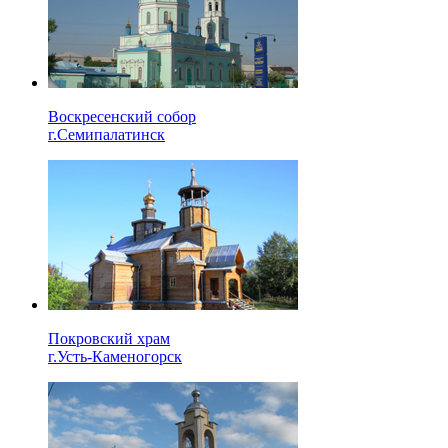
Воскресенский собор
г.Семипалатинск
Покровский храм
г.Усть-Каменогорск