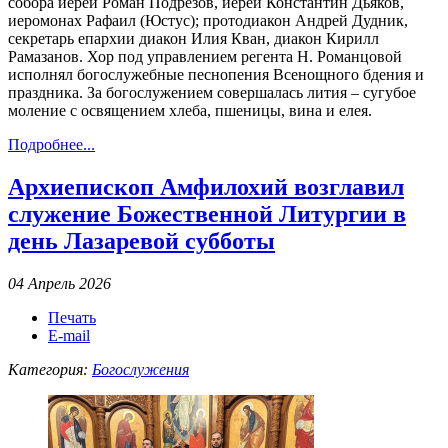
собора иерей Роман Подрезов, иерей Константин Дьяков,
иеромонах Рафаил (Юстус); протодиакон Андрей Дудник,
секретарь епархии диакон Илия Кван, диакон Кирилл
Рамазанов. Хор под управлением регента Н. Романцовой
исполнял богослужебные песнопения Всенощного бдения и
праздника. За богослужением совершалась лития – сугубое
моление с освящением хлеба, пшеницы, вина и елея.
Подробнее...
Архиепископ Амфилохий возглавил
служение Божественной Литургии в
день Лазаревой субботы
04 Апрель 2026
Печать
E-mail
Категория:
Богослужения