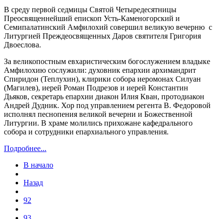
В среду первой седмицы Святой Четыредесятницы
Преосвященнейший епископ Усть-Каменогорский и
Семипалатинский Амфилохий совершил великую вечерню с
Литургией Преждеосвященных Даров святителя Григория
Двоеслова.
За великопостным евхаристическим богослужением владыке
Амфилохию сослужили: духовник епархии архимандрит
Спиридон (Теплухин), клирики собора иеромонах Силуан
(Магилев), иерей Роман Подрезов и иерей Константин
Дьяков, секретарь епархии диакон Илия Кван, протодиакон
Андрей Дудник. Хор под управлением регента В. Федоровой
исполнял песнопения великой вечерни и Божественной
Литургии. В храме молились прихожане кафедрального
собора и сотрудники епархиального управления.
Подробнее...
В начало
Назад
92
93