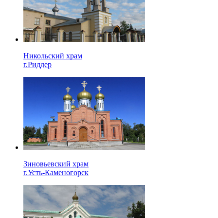
Никольский храм
г.Риддер
Зиновьевский храм
г.Усть-Каменогорск