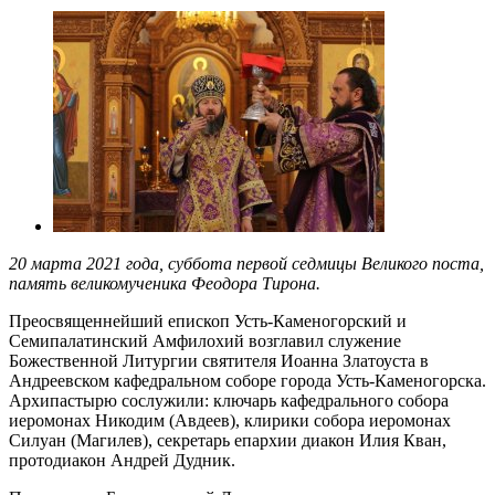
20 марта 2021 года, суббота первой седмицы Великого поста,
память великомученика Феодора Тирона.
Преосвященнейший епископ Усть-Каменогорский и
Семипалатинский Амфилохий возглавил служение
Божественной Литургии святителя Иоанна Златоуста в
Андреевском кафедральном соборе города Усть-Каменогорска.
Архипастырю сослужили: ключарь кафедрального собора
иеромонах Никодим (Авдеев), клирики собора иеромонах
Силуан (Магилев), секретарь епархии диакон Илия Кван,
протодиакон Андрей Дудник.