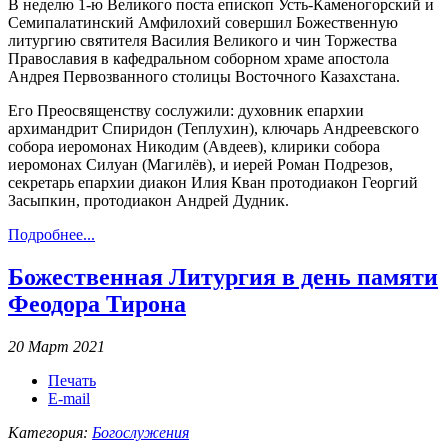
В неделю 1-ю Великого поста епископ Усть-Каменогорский и
Семипалатинский Амфилохий совершил Божественную
литургию святителя Василия Великого и чин Торжества
Православия в кафедральном соборном храме апостола
Андрея Первозванного столицы Восточного Казахстана.
Его Преосвященству сослужили: духовник епархии
архимандрит Спиридон (Теплухин), ключарь Андреевского
собора иеромонах Никодим (Авдеев), клирики собора
иеромонах Силуан (Магилёв), и иерей Роман Подрезов,
секретарь епархии диакон Илия Кван протодиакон Георгий
Засыпкин, протодиакон Андрей Дудник.
Подробнее...
Божественная Литургия в день памяти
Феодора Тирона
20 Март 2021
Печать
E-mail
Категория:
Богослужения