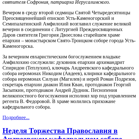
святителя Софрония, патриарха Иерусалимского.
Вечером в среду второй седмицы Святой Четыредесятницы
Преосвященнейший епископ Усть-Каменогорский и
Семипалатинский Амфилохий возглавил служение великой
вечерни в соединении с Литургией Преждеосвященных
Даров святителя Григория Двоеслова старейшем храме
епархии – монастырском Свято-Троицком соборе города Усть-
Каменогорска.
За вечерним евхаристическим богослужением владыке
Амфилохию сослужили: духовник епархии архимандрит
Спиридон (Теплухин), ключарь Андреевского кафедрального
собора иеромонах Никодим (Авдеев), клирики кафедрального
собора иеромонах Силуан (Магилев) и иерей Роман Подрезов,
секретарь епархии диакон Илия Кван, протодиакон Георгий
Засыпкин, протодиакон Андрей Дудник. Песнопения
великопостного богослужения исполнял хор под управлением
регента В. Федоровой. В храме молились прихожане
кафедрального собора.
Подробнее...
Неделя Торжества Православия в
Андреевском кафедральном соборе