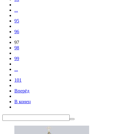
...
95
96
97
98
99
...
101
Вперёд
В конец