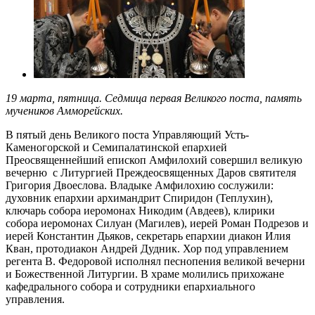
19 марта, пятница. Седмица первая Великого поста, память
мучеников Амморейских.
В пятый день Великого поста Управляющий Усть-
Каменогорской и Семипалатинской епархией
Преосвященнейший епископ Амфилохий совершил великую
вечерню с Литургией Преждеосвященных Даров святителя
Григория Двоеслова. Владыке Амфилохию сослужили:
духовник епархии архимандрит Спиридон (Теплухин),
ключарь собора иеромонах Никодим (Авдеев), клирики
собора иеромонах Силуан (Магилев), иерей Роман Подрезов и
иерей Константин Дьяков, секретарь епархии диакон Илия
Кван, протодиакон Андрей Дудник. Хор под управлением
регента В. Федоровой исполнял песнопения великой вечерни
и Божественной Литургии. В храме молились прихожане
кафедрального собора и сотрудники епархиального
управления.