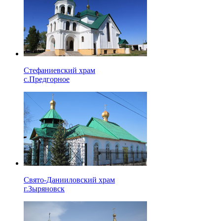
Стефаниевский храм
с.Предгорное
Свято-Данииловский храм
г.Зыряновск