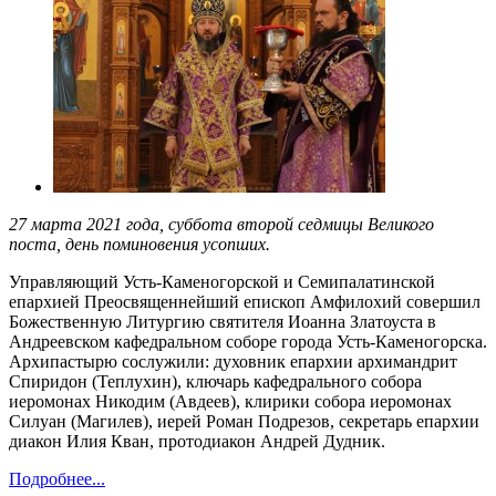
27 марта 2021 года, суббота второй седмицы Великого
поста, день поминовения усопших.
Управляющий Усть-Каменогорской и Семипалатинской
епархией Преосвященнейший епископ Амфилохий совершил
Божественную Литургию святителя Иоанна Златоуста в
Андреевском кафедральном соборе города Усть-Каменогорска.
Архипастырю сослужили: духовник епархии архимандрит
Спиридон (Теплухин), ключарь кафедрального собора
иеромонах Никодим (Авдеев), клирики собора иеромонах
Силуан (Магилев), иерей Роман Подрезов, секретарь епархии
диакон Илия Кван, протодиакон Андрей Дудник.
Подробнее...