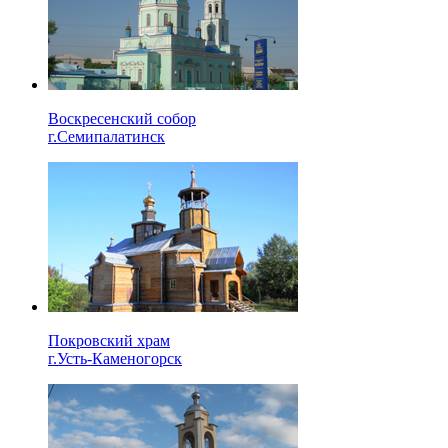
Воскресенский собор
г.Семипалатинск
Покровский храм
г.Усть-Каменогорск