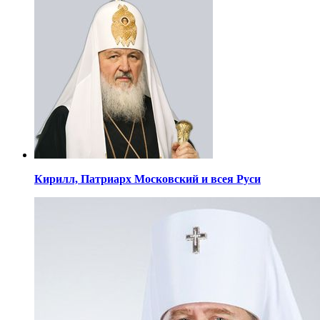
Кирилл,
Патриарх Московский
и всея Руси