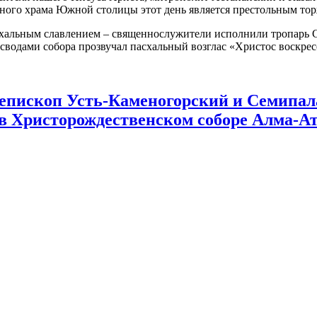
вного храма Южной столицы этот день является престольным то
схальным славлением – священнослужители исполнили тропарь 
сводами собора прозвучал пасхальный возглас «Христос воскресе
иепископ Усть-Каменогорский и Семипа
 в Христорождественском соборе Алма-А