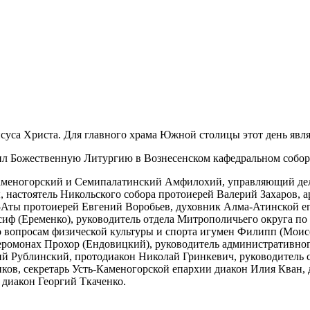
исуса Христа. Для главного храма Южной столицы этот день явл
ил Божественную Литургию в Вознесенском кафедральном собор
Каменогорский и Семипалатинский Амфилохий, управляющий дел
астоятель Никольского собора протоиерей Валерий Захаров, ар
Аты протоиерей Евгений Воробьев, духовник Алма-Атинской еп
иф (Еременко), руководитель отдела Митрополичьего округа по 
 вопросам физической культуры и спорта игумен Филипп (Моисе
еромонах Прохор (Ендовицкий), руководитель административног
гий Рублинский, протодиакон Николай Гринкевич, руководитель
ков, секретарь Усть-Каменогорской епархии диакон Илия Кван,
 диакон Георгий Ткаченко.