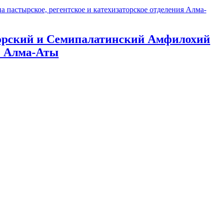
 пастырское, регентское и катехизаторское отделения Алма-
горский и Семипалатинский Амфилохий
е Алма-Аты