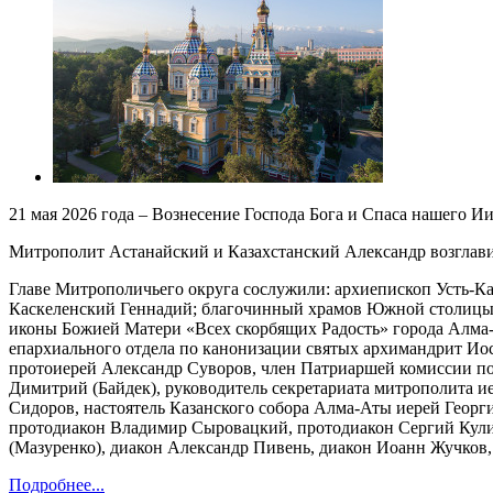
21 мая 2026 года – Вознесение Господа Бога и Спаса нашего И
Митрополит Астанайский и Казахстанский Александр возглав
Главе Митрополичьего округа сослужили: архиепископ Усть-
Каскеленский Геннадий; благочинный храмов Южной столицы, н
иконы Божией Матери «Всех скорбящих Радость» города Алма-
епархиального отдела по канонизации святых архимандрит Иос
протоиерей Александр Суворов, член Патриаршей комиссии по
Димитрий (Байдек), руководитель секретариата митрополита и
Сидоров, настоятель Казанского собора Алма-Аты иерей Геор
протодиакон Владимир Сыровацкий, протодиакон Сергий Кули
(Мазуренко), диакон Александр Пивень, диакон Иоанн Жучков,
Подробнее...