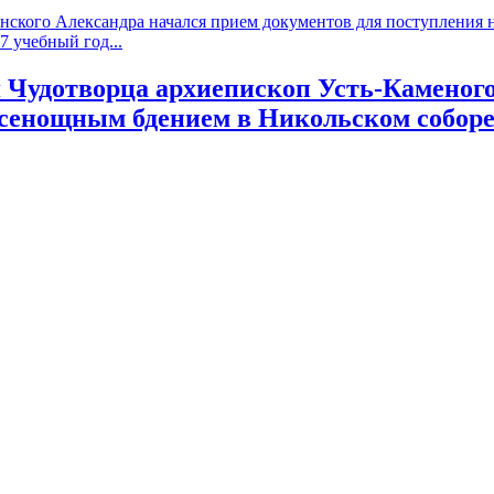
ского Александра начался прием документов для поступления на
 учебный год...
я Чудотворца архиепископ Усть-Камено
Всенощным бдением в Никольском собор