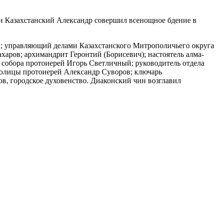
 и Казахстанский Александр совершил всенощное бдение в
; управляющий делами Казахстанского Митрополичьего округа
аров; архимандрит Геронтий (Борисевич); настоятель алма-
 собора протоиерей Игорь Светличный; руководитель отдела
толицы протоиерей Александр Суворов; ключарь
, городское духовенство. Диаконский чин возглавил