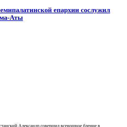
Семипалатинской епархии сослужил
лма-Аты
хстанский Александр совершил всенощное бдение в