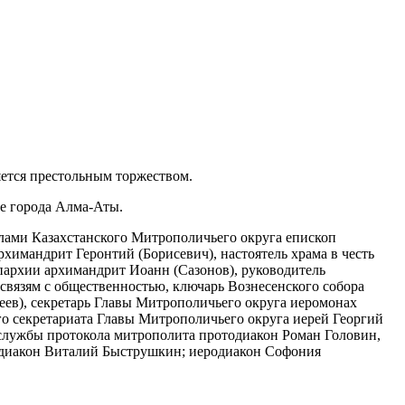
яется престольным торжеством.
е города Алма-Аты.
ами Казахстанского Митрополичьего округа епископ
химандрит Геронтий (Борисевич), настоятель храма в честь
архии архимандрит Иоанн (Сазонов), руководитель
связям с общественностью, ключарь Вознесенского собора
ев), секретарь Главы Митрополичьего округа иеромонах
о секретариата Главы Митрополичьего округа иерей Георгий
 службы протокола митрополита протодиакон Роман Головин,
 диакон Виталий Быструшкин; иеродиакон Софония