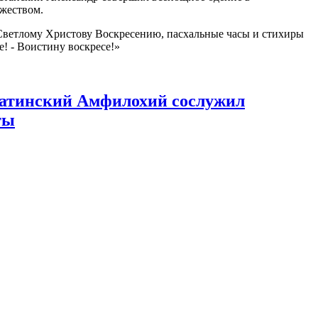
ржеством.
Светлому Христову Воскресению, пасхальные часы и стихиры
! - Воистину воскресе!»
латинский Амфилохий сослужил
ты