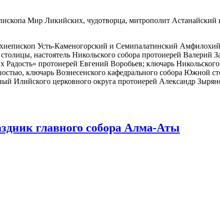
хиепископа Мир Ликийских, чудотворца, митрополит Астанайский
рхиепископ Усть-Каменогорский и Семипалатинский Амфилохий
олицы, настоятель Никольского собора протоиерей Валерий Зах
х Радость» протоиерей Евгений Воробьев; ключарь Никольского
нностью, ключарь Вознесенского кафедрального собора Южной с
ый Илийского церковного округа протоиерей Александр Зырянов
аздник главного собора Алма-Аты