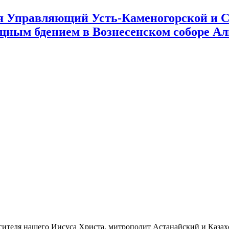
ня Управляющий Усть-Каменогорской и 
ощным бдением в Вознесенском соборе А
пасителя нашего Иисуса Христа, митрополит Астанайский и Каза