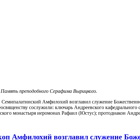
. Память преподобного Серафима Вырицкого.
 Семипалатинский Амфилохий возглавил служение Божественн
еосвященству сослужили: ключарь Андреевского кафедрального 
ского монастыря иеромонах Рафаил (Юстус); протодиакон Андре
скоп Амфилохий возглавил служение Бож