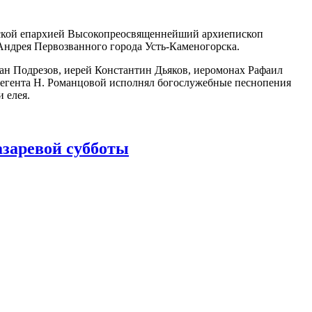
нской епархией Высокопреосвященнейший архиепископ
Андрея Первозванного города Усть-Каменогорска.
ан Подрезов, иерей Константин Дьяков, иеромонах Рафаил
 регента Н. Романцовой исполнял богослужебные песнопения
 елея.
заревой субботы