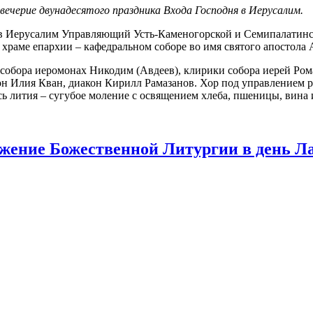
авечерие двунадесятого праздника Входа Господня в Иерусалим.
я в Иерусалим Управляющий Усть-Каменогорской и Семипалати
раме епархии – кафедральном соборе во имя святого апостола 
собора иеромонах Никодим (Авдеев), клирики собора иерей Ром
кон Илия Кван, диакон Кирилл Рамазанов. Хор под управлением
 лития – сугубое моление с освящением хлеба, пшеницы, вина и
жение Божественной Литургии в день Ла