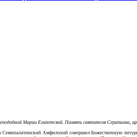
 преподобной Марии Египетской. Память святителя Серапиона, ар
 Семипалатинский Амфилохий совершил Божественную литурги