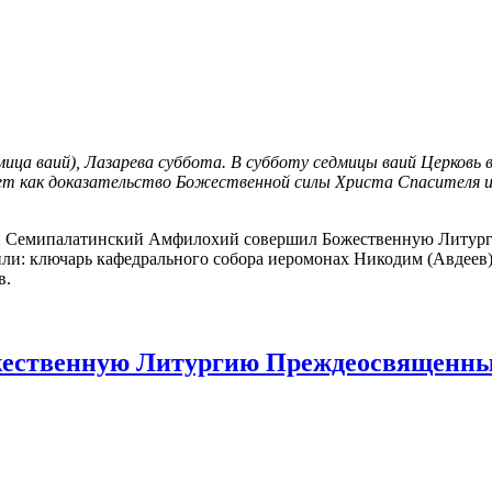
едмица ваий), Лазарева суббота. В субботу седмицы ваий Церков
ет как доказательство Божественной силы Христа Спасителя и 
 Семипалатинский Амфилохий совершил Божественную Литургию
ли: ключарь кафедрального собора иеромонах Никодим (Авдеев)
в.
ественную Литургию Преждеосвященных