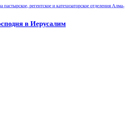
 пастырское, регентское и катехизаторское отделения Алма-
осподня в Иерусалим