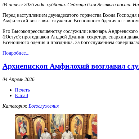
04 апреля 2026 года, суббота. Седмица 6-ая Великого поста. Н
Перед наступлением двунадесятого торжества Входа Господн
Амфилохий возглавил служение Всенощного бдения в главном х
Его Высокопреосвященству сослужили: ключарь Андреевского 
(Юстус); протодиакон Андрей Дудник, секретарь епархии диа
Всенощного бдения и праздника. За богослужением совершалась
Подробнее...
Архиепископ Амфилохий возглавил слу
04 Апрель 2026
Печать
E-mail
Категория:
Богослужения