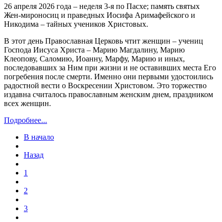
26 апреля 2026 года – неделя 3-я по Пасхе; память святых
Жен-мироносиц и праведных Иосифа Аримафейского и
Никодима – тайных учеников Христовых.
В этот день Православная Церковь чтит женщин – учениц
Господа Иисуса Христа – Марию Магдалину, Марию
Клеопову, Саломию, Иоанну, Марфу, Марию и иных,
последовавших за Ним при жизни и не оставивших места Его
погребения после смерти. Именно они первыми удостоились
радостной вести о Воскресении Христовом. Это торжество
издавна считалось православным женским днем, праздником
всех женщин.
Подробнее...
В начало
Назад
1
2
3