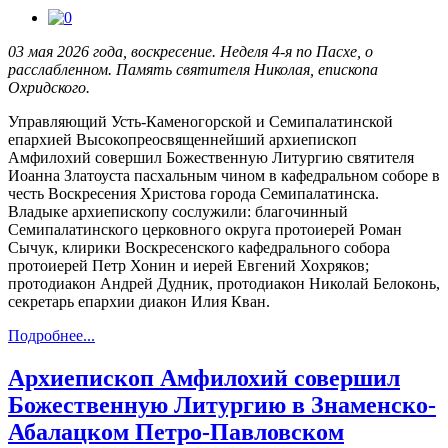
03 мая 2026 года, воскресение. Неделя 4-я по Пасхе, о
расслабленном. Память святителя Николая, епископа
Охридского.
Управляющий Усть-Каменогорской и Семипалатинской
епархией Высокопреосвященнейший архиепископ
Амфилохий совершил Божественную Литургию святителя
Иоанна Златоуста пасхальным чином в кафедральном соборе в
честь Воскресения Христова города Семипалатинска.
Владыке архиепископу сослужили: благочинный
Семипалатинского церковного округа протоиерей Роман
Сычук, клирики Воскресенского кафедрального собора
протоиерей Петр Хонин и иерей Евгений Хохряков;
протодиакон Андрей Дудник, протодиакон Николай Белоконь,
секретарь епархии диакон Илия Кван.
Подробнее...
Архиепископ Амфилохий совершил
Божественную Литургию в Знаменско-
Абалацком Петро-Павловском