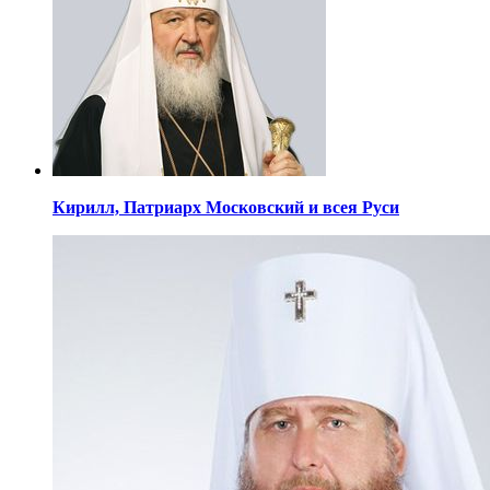
Кирилл,
Патриарх Московский
и всея Руси