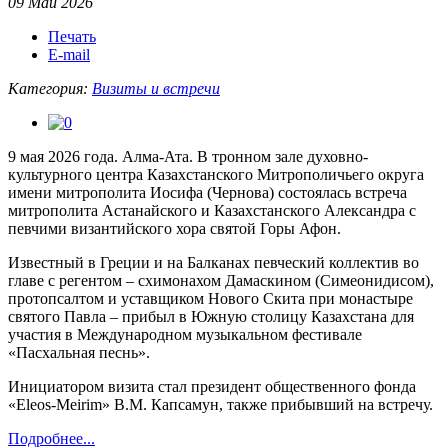
09 Май 2026
Печать
E-mail
Категория:
Визиты и встречи
9 мая 2026 года. Алма-Ата. В тронном зале духовно-
культурного центра Казахстанского Митрополичьего округа
имени митрополита Иосифа (Чернова) состоялась встреча
митрополита Астанайского и Казахстанского Александра с
певчими византийского хора святой Горы Афон.
Известный в Греции и на Балканах певческий коллектив во
главе с регентом – схимонахом Дамаскином (Симеонидисом),
протопсалтом и уставщиком Нового Скита при монастыре
святого Павла – прибыл в Южную столицу Казахстана для
участия в Международном музыкальном фестивале
«Пасхальная песнь».
Инициатором визита стал президент общественного фонда
«Eleos-Meirim» В.М. Капсамун, также прибывший на встречу.
Подробнее...