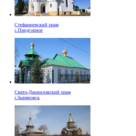
Стефаниевский храм
с.Предгорное
Свято-Данииловский храм
г.Зыряновск