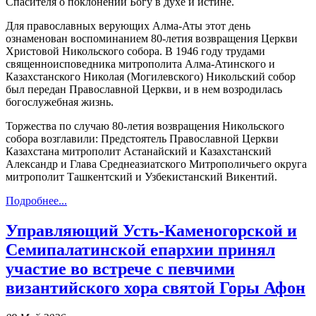
Спасителя о поклонении Богу в духе и истине.
Для православных верующих Алма-Аты этот день
ознаменован воспоминанием 80-летия возвращения Церкви
Христовой Никольского собора. В 1946 году трудами
священноисповедника митрополита Алма-Атинского и
Казахстанского Николая (Могилевского) Никольский собор
был передан Православной Церкви, и в нем возродилась
богослужебная жизнь.
Торжества по случаю 80-летия возвращения Никольского
собора возглавили: Предстоятель Православной Церкви
Казахстана митрополит Астанайский и Казахстанский
Александр и Глава Среднеазиатского Митрополичьего округа
митрополит Ташкентский и Узбекистанский Викентий.
Подробнее...
Управляющий Усть-Каменогорской и
Семипалатинской епархии принял
участие во встрече с певчими
византийского хора святой Горы Афон