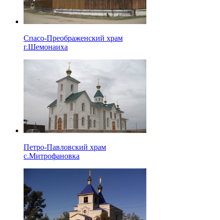
Спасо-Преображенский храм
г.Шемонаиха
Петро-Павловский храм
с.Митрофановка