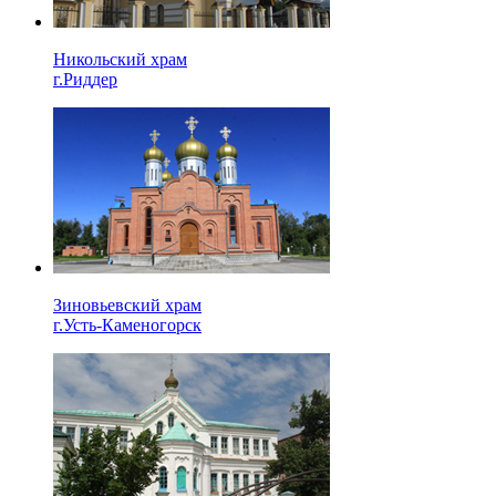
Никольский храм
г.Риддер
Зиновьевский храм
г.Усть-Каменогорск