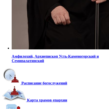
Амфилохий,
Архиепископ Усть-Каменогорский
и
Семипалатинский
Расписание богослужений
Карта храмов епархии