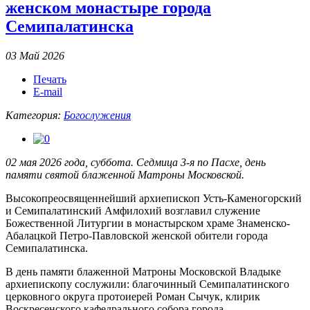
женском монастыре города
Семипалатинска
03 Май 2026
Печать
E-mail
Категория:
Богослужения
02 мая 2026 года, суббота. Седмица 3-я по Пасхе, день
памяти святой блаженной Матроны Московской.
Высокопреосвященнейший архиепископ Усть-Каменогорский
и Семипалатинский Амфилохий возглавил служение
Божественной Литургии в монастырском храме Знаменско-
Абалацкой Петро-Павловской женской обители города
Семипалатинска.
В день памяти блаженной Матроны Московской Владыке
архиепископу сослужили: благочинный Семипалатинского
церковного округа протоиерей Роман Сычук, клирик
Воскресенского кафедрального собора города