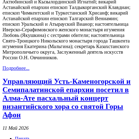
Актюбинский и Кызылординский Игнатий; викарий
Астанайской епархии епископ Талдыкорганский Клавдиан;
епископ Чимкентский и Туркестанский Хрисанф; викарий
Астанайской епархии епископ Талгарский Вениамин;
епископ Уральский и Атырауский Вианор; настоятельница
Иверско-Серафимовского женского монастыря игумения
Любовь (Якушкина) с сестрами обители; настоятельница
Свято-Троицкого Никольского монастыря города Ташкента
игумения Екатерина (Мальгина); секретарь Казахстанского
Митрополичьего округа, Заслуженный деятель искусств
России О.Н. Овчинников.
Подробнее...
Управляющий Усть-Каменогорской и
Семипалатинской епархии посетил в
Алма-Ате пасхальный концерт
византийского хора со святой Горы
Афон
11 Май 2026
Печать