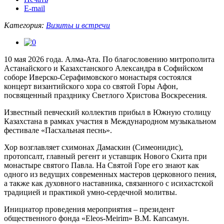
E-mail
Категория:
Визиты и встречи
10 мая 2026 года. Алма-Ата. По благословению митрополита
Астанайского и Казахстанского Александра в Софийском
соборе Иверско-Серафимовского монастыря состоялся
концерт византийского хора со святой Горы Афон,
посвященный празднику Светлого Христова Воскресения.
Известный певческий коллектив прибыл в Южную столицу
Казахстана в рамках участия в Международном музыкальном
фестивале «Пасхальная песнь».
Хор возглавляет схимонах Дамаскин (Симеонидис),
протопсалт, главный регент и уставщик Нового Скита при
монастыре святого Павла. На Святой Горе его знают как
одного из ведущих современных мастеров церковного пения,
а также как духовного наставника, связанного с исихастской
традицией и практикой умно-сердечной молитвы.
Инициатор проведения мероприятия – президент
общественного фонда «Eleos-Meirim» В.М. Капсамун.