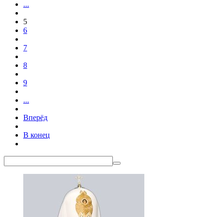
...
5
6
7
8
9
...
Вперёд
В конец