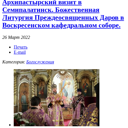
Архипастырский визит в
Семипалатинск. Божественная
Литургия Преждеосвященных Даров в
Воскресенском кафедральном соборе.
26 Март 2022
Печать
E-mail
Категория:
Богослужения