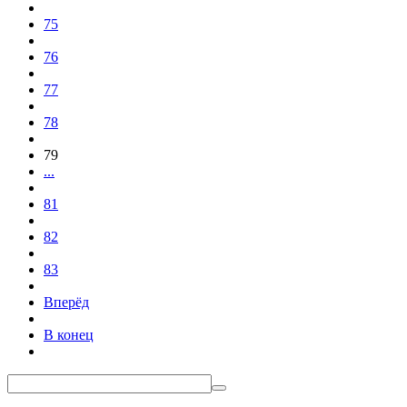
75
76
77
78
79
...
81
82
83
Вперёд
В конец