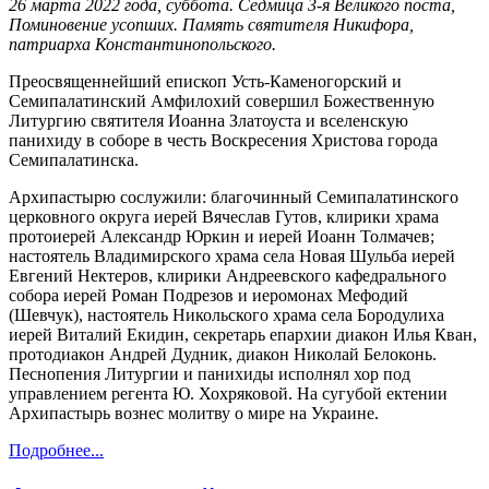
26 марта 2022 года, суббота. Седмица 3-я Великого поста,
Поминовение усопших. Память святителя Никифора,
патриарха Константинопольского.
Преосвященнейший епископ Усть-Каменогорский и
Семипалатинский Амфилохий совершил Божественную
Литургию святителя Иоанна Златоуста и вселенскую
панихиду в соборе в честь Воскресения Христова города
Семипалатинска.
Архипастырю сослужили: благочинный Семипалатинского
церковного округа иерей Вячеслав Гутов, клирики храма
протоиерей Александр Юркин и иерей Иоанн Толмачев;
настоятель Владимирского храма села Новая Шульба иерей
Евгений Нектеров, клирики Андреевского кафедрального
собора иерей Роман Подрезов и иеромонах Мефодий
(Шевчук), настоятель Никольского храма села Бородулиха
иерей Виталий Екидин, секретарь епархии диакон Илья Кван,
протодиакон Андрей Дудник, диакон Николай Белоконь.
Песнопения Литургии и панихиды исполнял хор под
управлением регента Ю. Хохряковой. На сугубой ектении
Архипастырь вознес молитву о мире на Украине.
Подробнее...