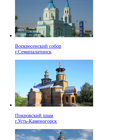
Воскресенский собор
г.Семипалатинск
Покровский храм
г.Усть-Каменогорск