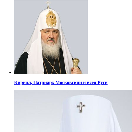
Кирилл,
Патриарх Московский
и всея Руси