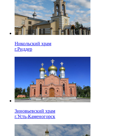
Никольский храм
г.Риддер
Зиновьевский храм
г.Усть-Каменогорск