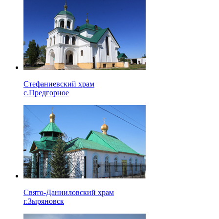
Стефаниевский храм
с.Предгорное
Свято-Данииловский храм
г.Зыряновск