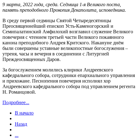
9 марта, 2022 года, среда. Седмица 1-я Великого поста,
память преподобного Прокопия Декаполита, исповедника.
В среду первой седмицы Святой Четыредесятницы
Преосвященнейший епископ Усть-Каменогорский и
Семипалатинский Амфилохий возглавил служение Великого
повечерия с чтением третьей части Великого покаянного
канона преподобного Андрея Критского. Накануне днём
были совершены уставные великопостные богослужения –
утреня, часы и вечерня в соединении с Литургией
Преждеосвященных Даров.
За богослужением молились клирики Андреевского
кафедрального собора, сотрудники епархиального управления
и прихожане. Песнопения повечерия исполнял хор
Андреевского кафедрального собора под управлением регента
Н. Романцовой.
Подробнее...
В начало
Назад
...