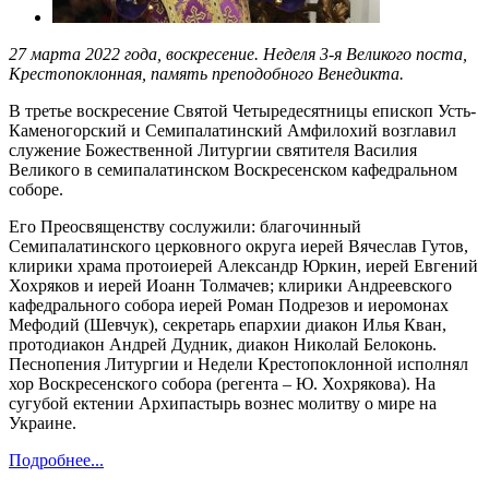
27 марта 2022 года, воскресение. Неделя 3-я Великого поста,
Крестопоклонная, память преподобного Венедикта.
В третье воскресение Святой Четыредесятницы епископ Усть-
Каменогорский и Семипалатинский Амфилохий возглавил
служение Божественной Литургии святителя Василия
Великого в семипалатинском Воскресенском кафедральном
соборе.
Его Преосвященству сослужили: благочинный
Семипалатинского церковного округа иерей Вячеслав Гутов,
клирики храма протоиерей Александр Юркин, иерей Евгений
Хохряков и иерей Иоанн Толмачев; клирики Андреевского
кафедрального собора иерей Роман Подрезов и иеромонах
Мефодий (Шевчук), секретарь епархии диакон Илья Кван,
протодиакон Андрей Дудник, диакон Николай Белоконь.
Песнопения Литургии и Недели Крестопоклонной исполнял
хор Воскресенского собора (регента – Ю. Хохрякова). На
сугубой ектении Архипастырь вознес молитву о мире на
Украине.
Подробнее...