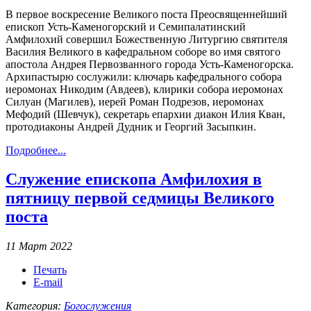
В первое воскресение Великого поста Преосвященнейший
епископ Усть-Каменогорский и Семипалатинский
Амфилохий совершил Божественную Литургию святителя
Василия Великого в кафедральном соборе во имя святого
апостола Андрея Первозванного города Усть-Каменогорска.
Архипастырю сослужили: ключарь кафедрального собора
иеромонах Никодим (Авдеев), клирики собора иеромонах
Силуан (Магилев), иерей Роман Подрезов, иеромонах
Мефодий (Шевчук), секретарь епархии диакон Илия Кван,
протодиаконы Андрей Дудник и Георгий Засыпкин.
Подробнее...
Служение епископа Амфилохия в
пятницу первой седмицы Великого
поста
11 Март 2022
Печать
E-mail
Категория:
Богослужения