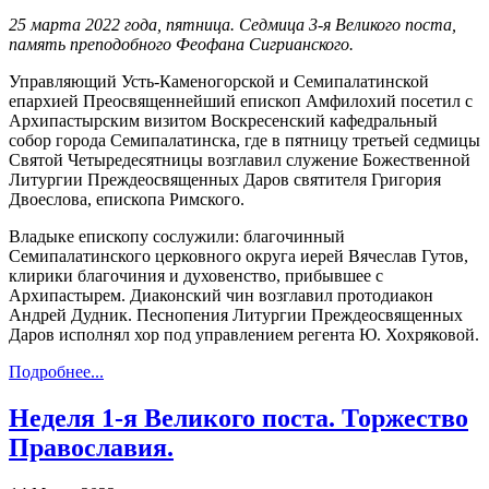
25 марта 2022 года, пятница. Седмица 3-я Великого поста,
память преподобного Феофана Сигрианского.
Управляющий Усть-Каменогорской и Семипалатинской
епархией Преосвященнейший епископ Амфилохий посетил с
Архипастырским визитом Воскресенский кафедральный
собор города Семипалатинска, где в пятницу третьей седмицы
Святой Четыредесятницы возглавил служение Божественной
Литургии Преждеосвященных Даров святителя Григория
Двоеслова, епископа Римского.
Владыке епископу сослужили: благочинный
Семипалатинского церковного округа иерей Вячеслав Гутов,
клирики благочиния и духовенство, прибывшее с
Архипастырем. Диаконский чин возглавил протодиакон
Андрей Дудник. Песнопения Литургии Преждеосвященных
Даров исполнял хор под управлением регента Ю. Хохряковой.
Подробнее...
Неделя 1-я Великого поста. Торжество
Православия.