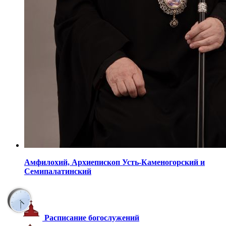
Амфилохий,
Архиепископ Усть-Каменогорский
и
Семипалатинский
Расписание богослужений