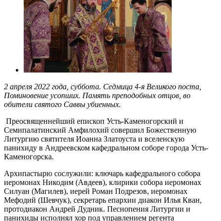
2 апреля 2022 года, суббота. Седмица 4-я Великого поста,
Поминовение усопших. Память преподобных отцов, во
обители святого Саввы убиенных.
Преосвященнейший епископ Усть-Каменогорский и
Семипалатинский Амфилохий совершил Божественную
Литургию святителя Иоанна Златоуста и вселенскую
панихиду в Андреевском кафедральном соборе города Усть-
Каменогорска.
Архипастырю сослужили: ключарь кафедрального собора
иеромонах Никодим (Авдеев), клирики собора иеромонах
Силуан (Магилев), иерей Роман Подрезов, иеромонах
Мефодий (Шевчук), секретарь епархии диакон Илья Кван,
протодиакон Андрей Дудник. Песнопения Литургии и
панихиды исполнял хор под управлением регента