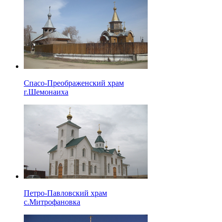
Спасо-Преображенский храм
г.Шемонаиха
Петро-Павловский храм
с.Митрофановка