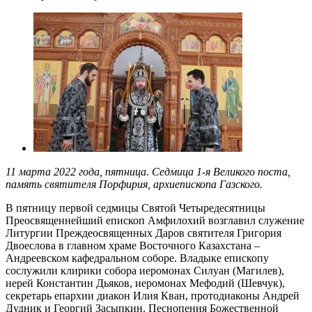
11 марта 2022 года, пятница. Седмица 1-я Великого поста,
память святителя Порфирия, архиепископа Газского.
В пятницу первой седмицы Святой Четыредесятницы
Преосвященнейший епископ Амфилохий возглавил служение
Литургии Преждеосвященных Даров святителя Григория
Двоеслова в главном храме Восточного Казахстана –
Андреевском кафедральном соборе. Владыке епископу
сослужили клирики собора иеромонах Силуан (Магилев),
иерей Константин Дьяков, иеромонах Мефодий (Шевчук),
секретарь епархии диакон Илия Кван, протодиаконы Андрей
Дудник и Георгий Засыпкин. Песнопения Божественной