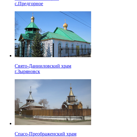
с.Предгорное
Свято-Данииловский храм
г.Зыряновск
Спасо-Преображенский храм