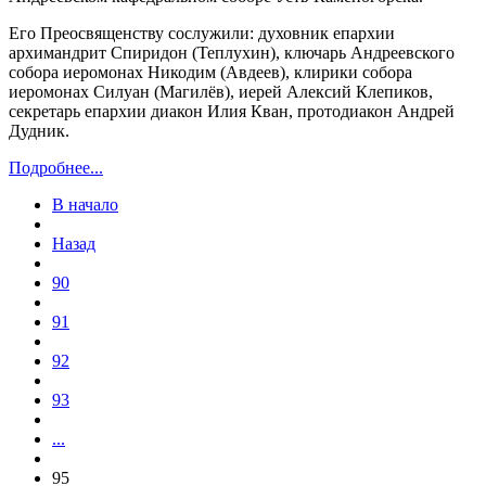
Его Преосвященству сослужили: духовник епархии
архимандрит Спиридон (Теплухин), ключарь Андреевского
собора иеромонах Никодим (Авдеев), клирики собора
иеромонах Силуан (Магилёв), иерей Алексий Клепиков,
секретарь епархии диакон Илия Кван, протодиакон Андрей
Дудник.
Подробнее...
В начало
Назад
90
91
92
93
...
95