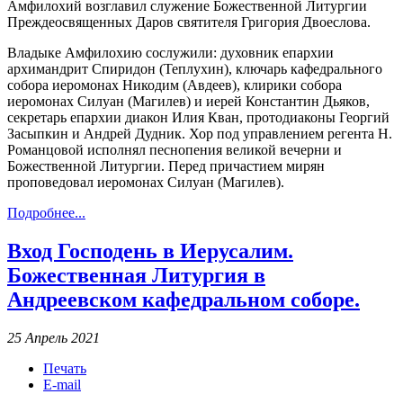
Амфилохий возглавил служение Божественной Литургии
Преждеосвященных Даров святителя Григория Двоеслова.
Владыке Амфилохию сослужили: духовник епархии
архимандрит Спиридон (Теплухин), ключарь кафедрального
собора иеромонах Никодим (Авдеев), клирики собора
иеромонах Силуан (Магилев) и иерей Константин Дьяков,
секретарь епархии диакон Илия Кван, протодиаконы Георгий
Засыпкин и Андрей Дудник. Хор под управлением регента Н.
Романцовой исполнял песнопения великой вечерни и
Божественной Литургии. Перед причастием мирян
проповедовал иеромонах Силуан (Магилев).
Подробнее...
Вход Господень в Иерусалим.
Божественная Литургия в
Андреевском кафедральном соборе.
25 Апрель 2021
Печать
E-mail