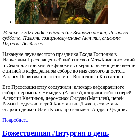
24 апреля 2021 года, седмица 6-я Великого поста, Лазарева
суббота. Память священномученика Антипы, епископа
Пергама Асийского.
Накануне двунадесятого праздника Входа Господня в
Иерусалим Преосвященнейший епископ Усть-Каменогорский
и Семипалатинский Амфилохий совершил всенощное бдение
с литией в кафедральном соборе во имя святого апостола
Андрея Первозванного столицы Восточного Казахстана.
Его Преосвященству сослужили: ключарь кафедрального
собора иеромонах Никодим (Авдеев), клирики собора иерей
Алексий Клепиков, иеромонах Силуан (Магилев), иерей
Роман Подрезов, иерей Константин Дьяков, секретарь
епархии диакон Илия Кван, протодиакон Андрей Дудник.
Подробнее...
Божественная Литургия в день