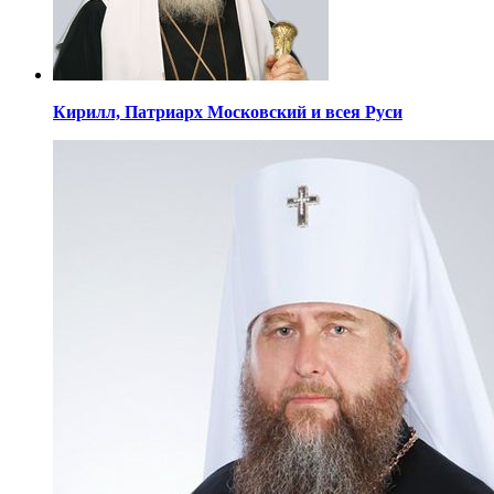
Кирилл,
Патриарх Московский
и всея Руси