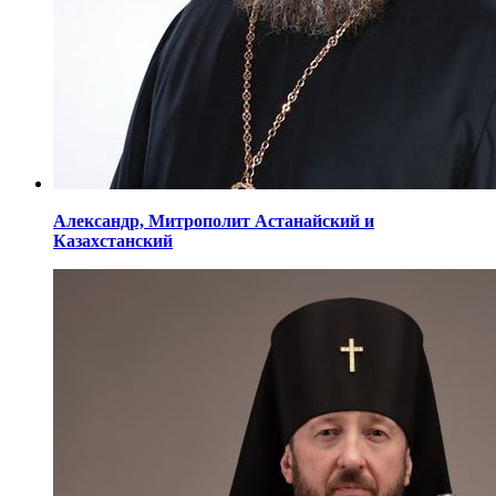
Александр,
Митрополит Астанайский
и
Казахстанский