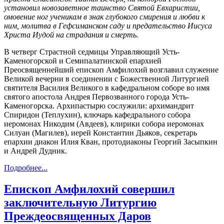
установил новозаветное таинство Святой Евхаристии,
омовение ног ученикам в знак глубокого смирения и любви к
ним, молитва в Гефсиманском саду и предательство Иисуса
Христа Иудой на страдания и смерть.
В четверг Страстной седмицы Управляющий Усть-
Каменогорской и Семипалатинской епархией
Преосвященнейший епископ Амфилохий возглавил служение
Великой вечерни в соединении с Божественной Литургией
святителя Василия Великого в кафедральном соборе во имя
святого апостола Андрея Первозванного города Усть-
Каменогорска. Архипастырю сослужили: архимандрит
Спиридон (Теплухин), ключарь кафедрального собора
иеромонах Никодим (Авдеев), клирики собора иеромонах
Силуан (Магилев), иерей Константин Дьяков, секретарь
епархии диакон Илия Кван, протодиаконы Георгий Засыпкин
и Андрей Дудник.
Подробнее...
Епископ Амфилохий совершил
заключительную Литургию
Преждеосвященных Даров