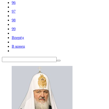
96
97
98
99
Вперёд
В конец