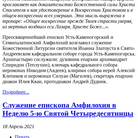
прославляет как доказательство Божественной силы Христа
Спасителя и как удостоверение в Воскресении Христовом и в
общем воскресении всех умерших. Эта мысль выражена в
тропаре: «Общее воскресение прежде Твоея страсти уверяя,
из мертвых воздвигл еси Лазаря, Христе Боже...».
Преосвященнейший епископ Усть-Каменогорский и
Семипалатинский Амфилохий возглавил служение
Божественной Литургии святителя Иоанна Златоуста в Свято-
Андреевском кафедральном соборе города Усть-Каменогорска.
Архипастырю сослужили: духовник епархии архимандрит
Спиридон (Теплухин), ключарь кафедрального собора
иеромонах Никодим (Авдеев), клирики собора иерей Алексий
Клепиков и иеромонах Силуан (Магилев), секретарь епархии
диакон Илия Кван, протодиакон Андрей Дудник.
Подробнее...
Служение епископа Амфилохия в
Неделю 5-ю Святой Четыредесятницы
18 Апрель 2021
Печать