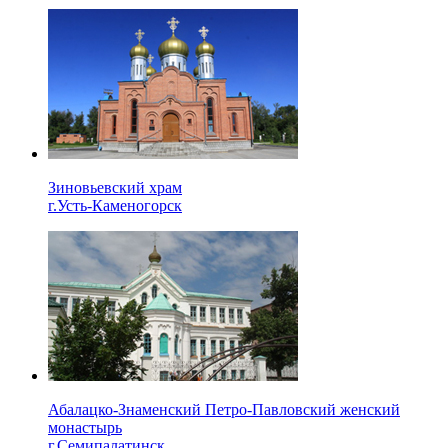
Зиновьевский храм
г.Усть-Каменогорск
Абалацко-Знаменский Петро-Павловский женский
монастырь
г.Семипалатинск