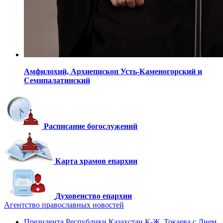
Амфилохий,
Архиепископ Усть-Каменогорский
и
Семипалатинский
Расписание богослужений
Карта храмов епархии
Духовенство епархии
Агентство православных новостей
Президента Республики Казахстан К-Ж. Токаева с Днем