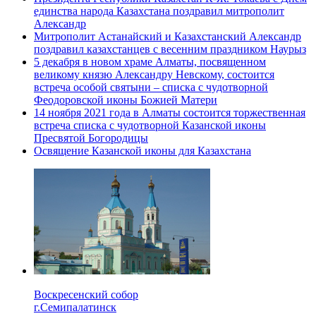
единства народа Казахстана поздравил митрополит
Александр
Митрополит Астанайский и Казахстанский Александр
поздравил казахстанцев с весенним праздником Наурыз
5 декабря в новом храме Алматы, посвященном
великому князю Александру Невскому, состоится
встреча особой святыни – списка с чудотворной
Феодоровской иконы Божией Матери
14 ноября 2021 года в Алматы состоится торжественная
встреча списка с чудотворной Казанской иконы
Пресвятой Богородицы
Освящение Казанской иконы для Казахстана
Воскресенский собор
г.Семипалатинск