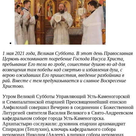
1 мая 2021 года, Великая Суббота. В этот день Православная
Церковь воспоминает погребение Господа Иисуса Христа,
пребывание Его тела во гро­бе, сошествие душою во ад для
возвещения там побе­ды над смертью и избавления душ, с
верою ожидав­ших Его пришествия, введение разбойника в
рай. Вместе с тем предуказывается и славное Воскресение
Христово.
Утром Великой Субботы Управляющий Усть-Каменогорской
и Семипалатинской епархией Преосвященнейший епископ
Амфилохий совершил Вечерню в соединении с Божественной
Литургией святителя Василия Великого в Свято-Андреевском
кафедральном соборе города Усть-Каменогорска.
Архипастырю сослужили: духовник епархии архимандрит
Спиридон (Теплухин), ключарь кафедрального собора
иеромонах Никодим (Авдеев), клирики собора иеромонах