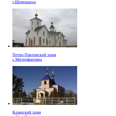
г.Шемонаиха
Петро-Павловский храм
с.Митрофановка
Казанский храм