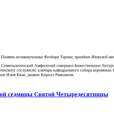
. Память великомученика
Феодора Тирона; праздник Иверской и
 Семипалатинский Амфилохий совершил Божественную Литургию
епископу сослужили: ключарь кафедрального собора иеромонах 
кон Илия Кван, диакон Кирилл Рамазанов.
вой седмицы Святой Четыредесятницы