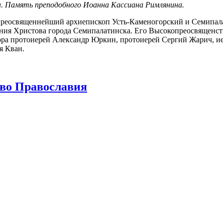
а. Память преподобного Иоанна Кассиана Римлянина.
преосвященнейший архиепископ Усть-Каменогорский и Семипал
ения Христова города Семипалатинска. Его Высокопреосвященс
ора протоиерей Александр Юркин, протоиерей Сергий Жарич, и
я Кван.
тво Православия