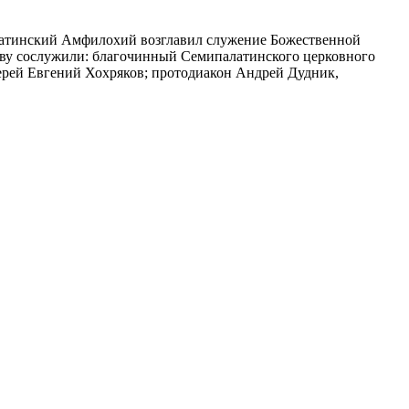
атинский Амфилохий возглавил служение Божественной
тву сослужили: благочинный Семипалатинского церковного
ерей Евгений Хохряков; протодиакон Андрей Дудник,