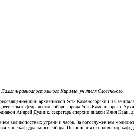
. Память равноапостольного Кирилла, учителя Словенского.
преосвященнейший архиепископ Усть-Каменогорский и Семипа
реевском кафедральном соборе города Усть-Каменогорска. Арх
одиакон Андрей Дудник, секретарь епархии диакон Илия Кван, 
ем великопостных утрени и часов. За богослужением молились
ихожане кафедрального собора. Песнопения исполнял хор кафедр