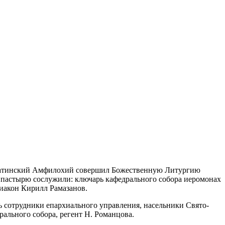
латинский Амфилохий совершил Божественную Литургию
ипастырю сослужили: ключарь кафедрального собора иеромонах
диакон Кирилл Рамазанов.
 сотрудники епархиального управления, насельники Свято-
ального собора, регент Н. Романцова.