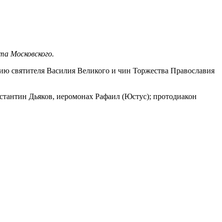
та Московского.
 святителя Василия Великого и чин Торжества Православия
стантин Дьяков, иеромонах Рафаил (Юстус); протодиакон