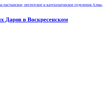
 пастырское, регентское и катехизаторское отделения Алма-
 Даров в Воскресенском