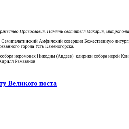
, Торжество Православия. Память святителя Макария, митрополи
 Семипалатинский Амфилохий совершил Божественную литургию
озванного города Усть-Каменогорска.
собора иеромонах Никодим (Авдеев), клирики собора иерей Кон
Кирилл Рамазанов.
ту Великого поста