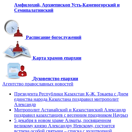
Амфилохий,
Архиепископ Усть-Каменогорский
и
Семипалатинский
Расписание богослужений
Карта храмов епархии
Духовенство епархии
Агентство православных новостей
Президента Республики Казахстан К-Ж. Токаева с Днем
единства народа Казахстана поздравил митрополит
Александр
Митрополит Астанайский и Казахстанский Александр
поздравил казахстанцев с весенним праздником Наурыз
5 декабря в новом храме Алматы, посвященном
великому князю Александру Невскому, состоится
встреча особой святыни – списка с чудотворной