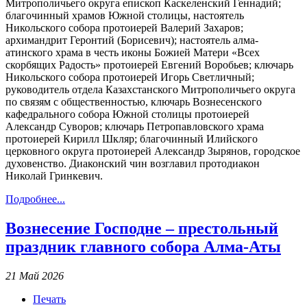
Митрополичьего округа епископ Каскеленский Геннадий;
благочинный храмов Южной столицы, настоятель
Никольского собора протоиерей Валерий Захаров;
архимандрит Геронтий (Борисевич); настоятель алма-
атинского храма в честь иконы Божией Матери «Всех
скорбящих Радость» протоиерей Евгений Воробьев; ключарь
Никольского собора протоиерей Игорь Светличный;
руководитель отдела Казахстанского Митрополичьего округа
по связям с общественностью, ключарь Вознесенского
кафедрального собора Южной столицы протоиерей
Александр Суворов; ключарь Петропавловского храма
протоиерей Кирилл Шкляр; благочинный Илийского
церковного округа протоиерей Александр Зырянов, городское
духовенство. Диаконский чин возглавил протодиакон
Николай Гринкевич.
Подробнее...
Вознесение Господне – престольный
праздник главного собора Алма-Аты
21 Май 2026
Печать