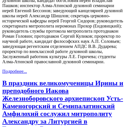
духовной школы, кандидат богословия иерей Владислав
Пашков; инспектор Алма-Атинской духовной семинарии
иерей Евгений Бессонов; заведующий канцелярией духовной
школы иерей Александр Шишлов; секретарь церковно-
исторической кафедры иерей Георгий Сидоров; руководитель
секретариата митрополита иеромонах Прохор (Ендовицкий);
руководитель службы протокола митрополита протодиакон
Роман Головин; протодиакон Сергий Куликов; проректор по
научной работе, кандидат философских наук А.П. Соловьев;
заведующая регентским отделением АПДС В.В. Дударева;
проректор по внеклассной работе духовной школы,
Заслуженный работник культуры Л.Е. Горичева; студенты
Алма-Атинской православной духовной семинарии.
Подробнее...
В праздник великомученицы Ирины и
преподобного Иакова
Железноборовского архиепископ Усть-
Каменогорский и Семипалатинский
Амфилохий сослужил митрополиту
Александру за Литургией в