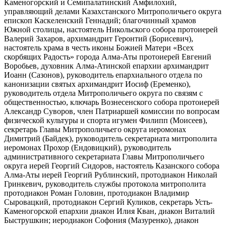
Каменогорский и Семипалатинский Амфилохий,
управляющий делами Казахстанского Митрополичьего округа
епископ Каскеленский Геннадий; благочинный храмов
Южной столицы, настоятель Никольского собора протоиерей
Валерий Захаров, архимандрит Геронтий (Борисевич),
настоятель храма в честь иконы Божией Матери «Всех
скорбящих Радость» города Алма-Аты протоиерей Евгений
Воробьев, духовник Алма-Атинской епархии архимандрит
Иоанн (Сазонов), руководитель епархиального отдела по
канонизации святых архимандрит Иосиф (Еременко),
руководитель отдела Митрополичьего округа по связям с
общественностью, ключарь Вознесенского собора протоиерей
Александр Суворов, член Патриаршей комиссии по вопросам
физической культуры и спорта игумен Филипп (Моисеев),
секретарь Главы Митрополичьего округа иеромонах
Димитрий (Байдек), руководитель секретариата митрополита
иеромонах Прохор (Ендовицкий), руководитель
административного секретариата Главы Митрополичьего
округа иерей Георгий Сидоров, настоятель Казанского собора
Алма-Аты иерей Георгий Рублинский, протодиакон Николай
Гринкевич, руководитель службы протокола митрополита
протодиакон Роман Головин, протодиакон Владимир
Сыровацкий, протодиакон Сергий Куликов, секретарь Усть-
Каменогорской епархии диакон Илия Кван, диакон Виталий
Быструшкин; иеродиакон Софония (Мазуренко), диакон