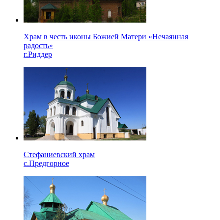
Храм в честь иконы Божией Матери «Нечаянная
радость»
г.Риддер
Стефаниевский храм
с.Предгорное