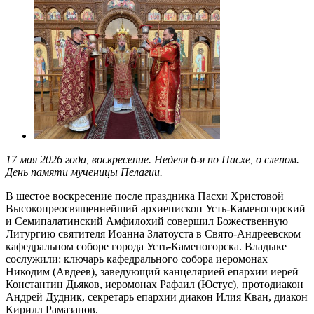
17 мая 2026 года, воскресение. Неделя 6-я по Пасхе, о слепом.
День памяти мученицы Пелагии.
В шестое воскресение после праздника Пасхи Христовой
Высокопреосвященнейший архиепископ Усть-Каменогорский
и Семипалатинский Амфилохий совершил Божественную
Литургию святителя Иоанна Златоуста в Свято-Андреевском
кафедральном соборе города Усть-Каменогорска. Владыке
сослужили: ключарь кафедрального собора иеромонах
Никодим (Авдеев), заведующий канцелярией епархии иерей
Константин Дьяков, иеромонах Рафаил (Юстус), протодиакон
Андрей Дудник, секретарь епархии диакон Илия Кван, диакон
Кирилл Рамазанов.