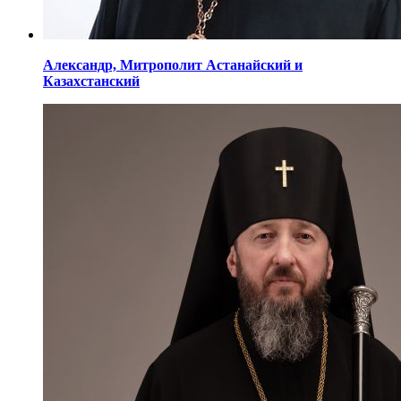
Александр,
Митрополит Астанайский
и
Казахстанский