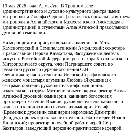
19 мая 2026 года. Алма-Ата. В Тронном зале
административного и духовно-культурного центра имени
митрополита Иосифа (Чернова) состоялась пасхальная встреча
митрополита Астанайского и Казахстанского Александра с
администрацией и студентами Алма-Атинской православной
духовной семинарии.
На мероприятии присутствовали: архиепископ Усть-
Каменогорский и Семипалатинский Амфилохий; секретарь
Православной Церкви Казахстана, Заслуженный деятель
искусств Российской Федерации, регент хора Казахстанского
Митрополичьего округа, член Патриаршего совета по
развитию русского церковного пения О.Н.
Овчинников; настоятельница Иверско-Серафимовского
женского монастыря игумения Любовь (Якушкина) с
сестрами обители; руководитель информационно-
издательского отдела Митрополичьего округа, ректор Алма-
Атинской духовной семинарии, кандидат богословия
протоиерей Евгений Иванов; руководитель епархиального
отдела по канонизации святых архимандрит Иосиф
(Еременко); духовник семинарии иеромонах Димитрий
(Байдек); проректор по воспитательной работе иерей Иоанн
Ливинский; проректор по учебной работе иерей Петр
Бахтияров; заведующий церковно-практической кафедрой