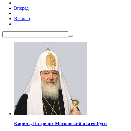
Вперёд
В конец
Кирилл,
Патриарх Московский
и всея Руси