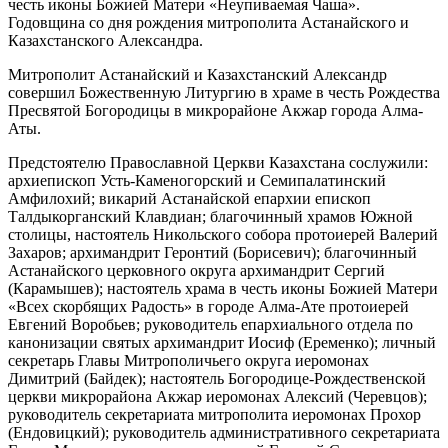
честь иконы Божией Матери «Неупиваемая Чаша».
Годовщина со дня рождения митрополита Астанайского и
Казахстанского Александра.
Митрополит Астанайский и Казахстанский Александр
совершил Божественную Литургию в храме в честь Рождества
Пресвятой Богородицы в микрорайоне Акжар города Алма-
Аты.
Предстоятелю Православной Церкви Казахстана сослужили:
архиепископ Усть-Каменогорский и Семипалатинский
Амфилохий; викарий Астанайской епархии епископ
Талдыкорганский Клавдиан; благочинный храмов Южной
столицы, настоятель Никольского собора протоиерей Валерий
Захаров; архимандрит Геронтий (Борисевич); благочинный
Астанайского церковного округа архимандрит Сергий
(Карамышев); настоятель храма в честь иконы Божией Матери
«Всех скорбящих Радость» в городе Алма-Ате протоиерей
Евгений Воробьев; руководитель епархиального отдела по
канонизации святых архимандрит Иосиф (Еременко); личный
секретарь Главы Митрополичьего округа иеромонах
Димитрий (Байдек); настоятель Богородице-Рождественской
церкви микрорайона Акжар иеромонах Алексий (Черевцов);
руководитель секретариата митрополита иеромонах Прохор
(Ендовицкий); руководитель административного секретариата