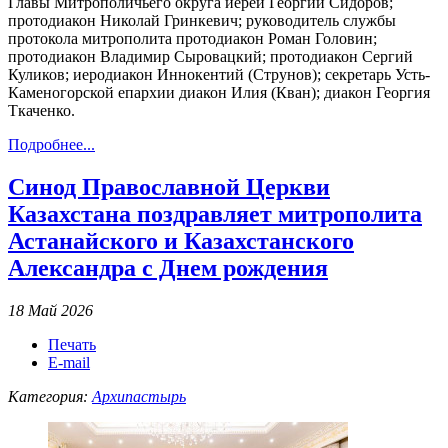
Главы Митрополичьего округа иерей Георгий Сидоров;
протодиакон Николай Гринкевич; руководитель службы
протокола митрополита протодиакон Роман Головин;
протодиакон Владимир Сыровацкий; протодиакон Сергий
Куликов; иеродиакон Иннокентий (Струнов); секретарь Усть-
Каменогорской епархии диакон Илия (Кван); диакон Георгия
Ткаченко.
Подробнее...
Синод Православной Церкви
Казахстана поздравляет митрополита
Астанайского и Казахстанского
Александра с Днем рождения
18 Май 2026
Печать
E-mail
Категория:
Архипастырь