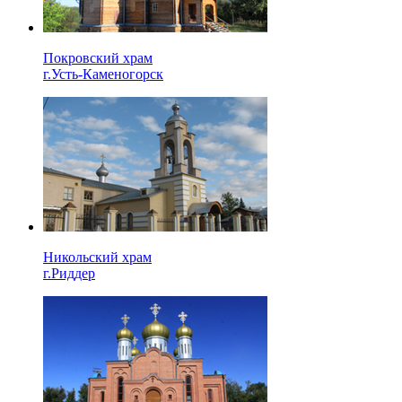
Покровский храм
г.Усть-Каменогорск
Никольский храм
г.Риддер