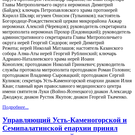
Главы Митрополичьего округа иеромонах Димитрий
(Байдек); ключарь Петропавловского храма протоиерей
Кирилл Шкляр; игумен Онисим (Тульников); настоятель
Богородице-Рождественской церкви микрорайона Акжар
иеромонах Алексий (Черевцов); руководитель секретариата
митрополита иеромонах Прохор (Ендовицкий); руководитель
административного секретариата Главы Митрополичьего
округа иерей Георгий Сидоров; иерей Димитрий
Режепа; иерей Николай Матлашов; настоятель Казанского
собора Алма-Аты иерей Георгий Рублинский; ключарь
Адриано-Наталиевского храма иерей Иоанн
Коноплев; протодиакон Николай Гринкевич; руководитель
службы протокола митрополита протодиакон Роман Головин;
протодиакон Владимир Сыровацкий; протодиакон Сергий
Куликов; секретарь Усть-Каменогорской епархии диакон Илия
Кван; главный врач православного медицинского центра
имени святителя Луки (Войно-Ясенецкого) диакон Александр
Джоджуа; диакон Рустик Якупов; диакон Георгий Ткаченко.
Подробнее...
Управляющий Усть-Каменогорской и
Семипалатинской епархии принял