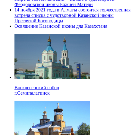
Феодоровской иконы Божией Матери
14 ноября 2021 года в Алматы состоится торжественная
встреча списка с чудотворной Казанской иконы
Пресвятой Богородицы
Освящение Казанской иконы для Казахстана
Воскресенский собор
г.Семипалатинск