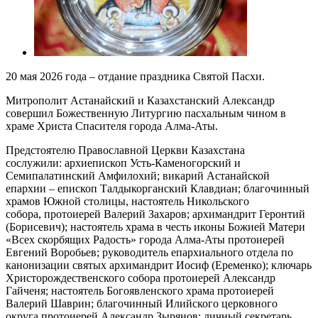
20 мая 2026 года – отдание праздника Святой Пасхи.
Митрополит Астанайский и Казахстанский Александр
совершил Божественную Литургию пасхальным чином в
храме Христа Спасителя города Алма-Аты.
Предстоятелю Православной Церкви Казахстана
сослужили: архиепископ Усть-Каменогорский и
Семипалатинский Амфилохий; викарий Астанайской
епархии – епископ Талдыкорганский Клавдиан; благочинный
храмов Южной столицы, настоятель Никольского
собора, протоиерей Валерий Захаров; архимандрит Геронтий
(Борисевич); настоятель храма в честь иконы Божией Матери
«Всех скорбящих Радость» города Алма-Аты протоиерей
Евгений Воробьев; руководитель епархиального отдела по
канонизации святых архимандрит Иосиф (Еременко); ключарь
Христорождественского собора протоиерей Александр
Гайченя; настоятель Богоявленского храма протоиерей
Валерий Шаврин; благочинный Илийского церковного
округа протоиерей Александр Зырянов; личный секретарь