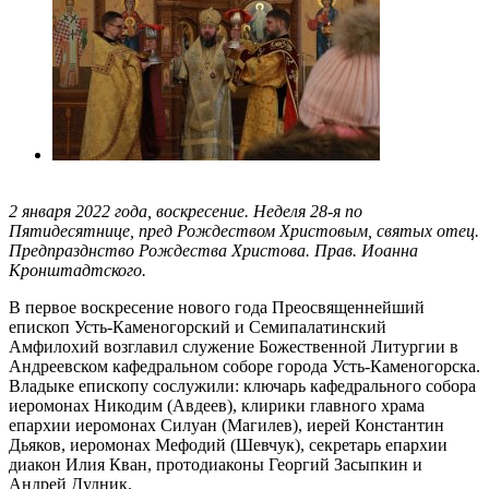
2 января 2022 года, воскресение. Неделя 28-я по
Пятидесятнице, пред Рождеством Христовым, святых отец.
Предпразднство Рождества Христова. Прав. Иоанна
Кронштадтского.
В первое воскресение нового года Преосвященнейший
епископ Усть-Каменогорский и Семипалатинский
Амфилохий возглавил служение Божественной Литургии в
Андреевском кафедральном соборе города Усть-Каменогорска.
Владыке епископу сослужили: ключарь кафедрального собора
иеромонах Никодим (Авдеев), клирики главного храма
епархии иеромонах Силуан (Магилев), иерей Константин
Дьяков, иеромонах Мефодий (Шевчук), секретарь епархии
диакон Илия Кван, протодиаконы Георгий Засыпкин и
Андрей Дудник.