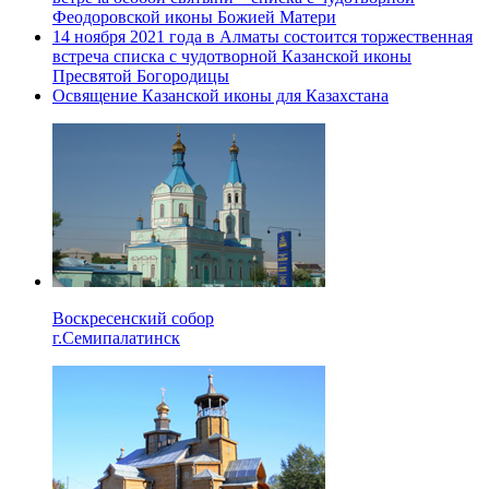
Феодоровской иконы Божией Матери
14 ноября 2021 года в Алматы состоится торжественная
встреча списка с чудотворной Казанской иконы
Пресвятой Богородицы
Освящение Казанской иконы для Казахстана
Воскресенский собор
г.Семипалатинск