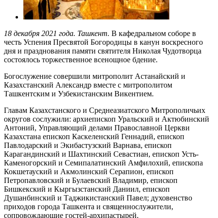
18 декабря 2021 года. Ташкент.
В кафедральном соборе в
честь Успения Пресвятой Богородицы в канун воскресного
дня и празднования памяти святителя Николая Чудотворца
состоялось торжественное всенощное бдение.
Богослужение совершили митрополит Астанайский и
Казахстанский Александр вместе с митрополитом
Ташкентским и Узбекистанским Викентием.
Главам Казахстанского и Среднеазиатского Митрополичьих
округов сослужили: архиепископ Уральский и Актюбинский
Антоний, Управляющий делами Православной Церкви
Казахстана епископ Каскеленский Геннадий, епископ
Павлодарский и Экибастузский Варнава, епископ
Карагандинский и Шахтинский Севастиан, епископ Усть-
Каменогорский и Семипалатинский Амфилохий, епископа
Кокшетауский и Акмолинский Серапион, епископ
Петропавловский и Булаевский Владимир, епископ
Бишкекский и Кыргызстанский Даниил, епископ
Душанбинский и Таджикистанский Павел; духовенство
приходов города Ташкента и священнослужители,
сопровождающие гостей-архипастырей.