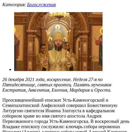
Категория:
Богослужения
26 декабря 2021 года, воскресение. Неделя 27-я по
Пятидесятнице, святых праотец. Память мучеников
Евстратия, Авксентия, Евгения, Мардария и Ореста.
Преосвященнейший епископ Усть-Каменогорский и
Семипалатинский Амфилохий совершил Божественную
Литургию святителя Иоанна Златоуста в кафедральном
соборном храме во имя святого апостола Андрея
Первозванного города Усть-Каменогорска. В воскресный день
Владыке епископу сослужили: ключарь собора иеромонах
Никодим (Авдеев), клирики собора иерей Алексий Клепиков,