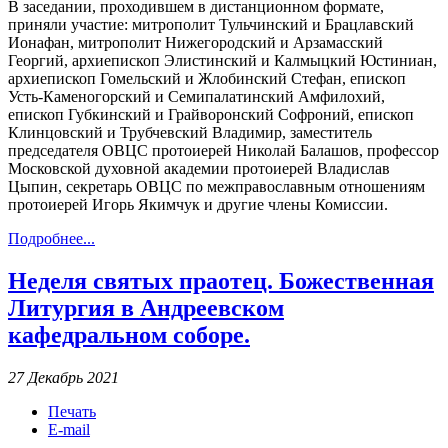
В заседании, проходившем в дистанционном формате,
приняли участие: митрополит Тульчинский и Брацлавский
Ионафан, митрополит Нижегородский и Арзамасский
Георгий, архиепископ Элистинский и Калмыцкий Юстиниан,
архиепископ Гомельский и Жлобинский Стефан, епископ
Усть-Каменогорский и Семипалатинский Амфилохий,
епископ Губкинский и Грайворонский Софроний, епископ
Клинцовский и Трубчевский Владимир, заместитель
председателя ОВЦС протоиерей Николай Балашов, профессор
Московской духовной академии протоиерей Владислав
Цыпин, секретарь ОВЦС по межправославным отношениям
протоиерей Игорь Якимчук и другие члены Комиссии.
Подробнее...
Неделя святых праотец. Божественная
Литургия в Андреевском
кафедральном соборе.
27 Декабрь 2021
Печать
E-mail