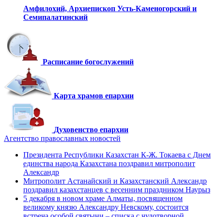
Амфилохий,
Архиепископ Усть-Каменогорский
и
Семипалатинский
Расписание богослужений
Карта храмов епархии
Духовенство епархии
Агентство православных новостей
Президента Республики Казахстан К-Ж. Токаева с Днем
единства народа Казахстана поздравил митрополит
Александр
Митрополит Астанайский и Казахстанский Александр
поздравил казахстанцев с весенним праздником Наурыз
5 декабря в новом храме Алматы, посвященном
великому князю Александру Невскому, состоится
встреча особой святыни – списка с чудотворной