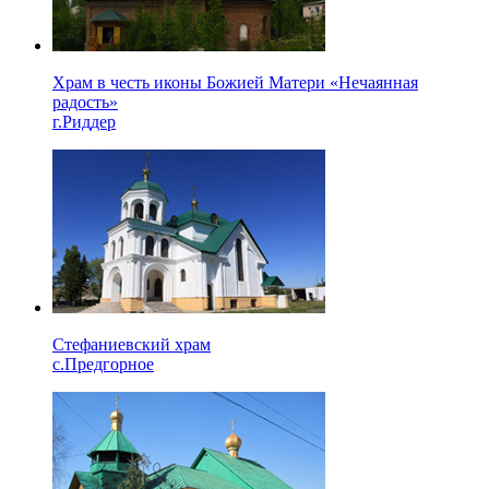
Храм в честь иконы Божией Матери «Нечаянная
радость»
г.Риддер
Стефаниевский храм
с.Предгорное