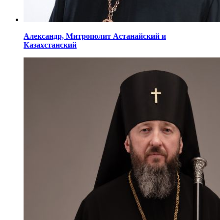
Александр,
Митрополит Астанайский
и
Казахстанский