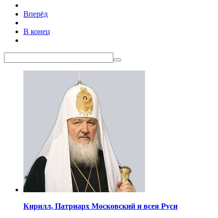
Вперёд
В конец
Кирилл,
Патриарх Московский
и всея Руси