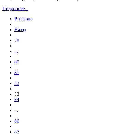
Подробнее...
В начало
Назад
78
...
80
81
82
83
84
...
86
87