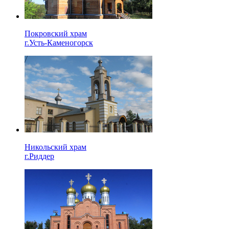
Покровский храм
г.Усть-Каменогорск
Никольский храм
г.Риддер