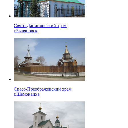
Свято-Данииловский храм
г.Зыряновск
Спасо-Преображенский храм
г.Шемонаиха