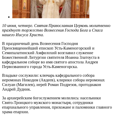
10 июня, четверг. Святая Православная Церковь молитвенно
празднует торжество Вознесения Господа Бога и Спаса
нашего Иисуса Христа.
В праздничный день Вознесения Господня
Преосвященнейший епископ Усть-Каменогорский и
Семипалатинский Амфилохий возглавил служение
Божественной Литургии святителя Иоанна Златоуста в
кафедральном соборе во имя святого апостола Андрея
Первозванного города Усть-Каменогорска.
Владыке сослужили: ключарь кафедрального собора
иеромонах Никодим (Авдеев), клирики собора иеромонах
Силуан (Магилев), иерей Роман Подрезов, протодиакон
Андрей Дудник.
За архиерейским богослужением молились: насельники
Свято-Троицкого мужского монастыря, сотрудники
епархиального управления, прихожане и паломники главного
храма епархии.