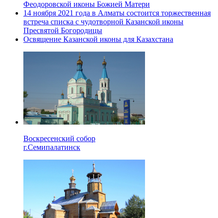
Феодоровской иконы Божией Матери
14 ноября 2021 года в Алматы состоится торжественная
встреча списка с чудотворной Казанской иконы
Пресвятой Богородицы
Освящение Казанской иконы для Казахстана
Воскресенский собор
г.Семипалатинск