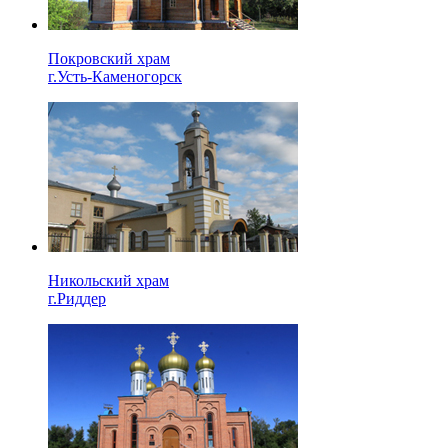
Покровский храм
г.Усть-Каменогорск
Никольский храм
г.Риддер