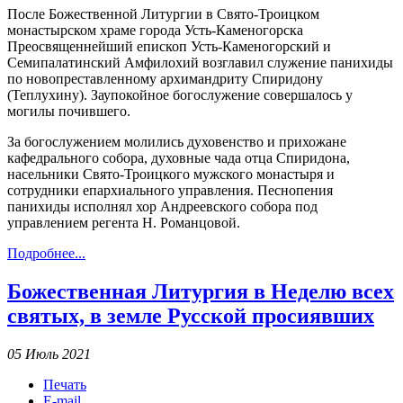
После Божественной Литургии в Свято-Троицком
монастырском храме города Усть-Каменогорска
Преосвященнейший епископ Усть-Каменогорский и
Семипалатинский Амфилохий возглавил служение панихиды
по новопреставленному архимандриту Спиридону
(Теплухину). Заупокойное богослужение совершалось у
могилы почившего.
За богослужением молились духовенство и прихожане
кафедрального собора, духовные чада отца Спиридона,
насельники Свято-Троицкого мужского монастыря и
сотрудники епархиального управления. Песнопения
панихиды исполнял хор Андреевского собора под
управлением регента Н. Романцовой.
Подробнее...
Божественная Литургия в Неделю всех
святых, в земле Русской просиявших
05 Июль 2021
Печать
E-mail