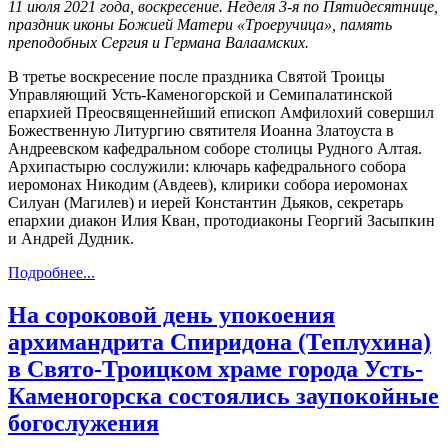
11 июля 2021 года, воскресение. Неделя 3-я по Пятидесятнице,
праздник иконы Божией Матери «Троеручица», память
преподобных Сергия и Германа Валаамских.
В третье воскресение после праздника Святой Троицы
Управляющий Усть-Каменогорской и Семипалатинской
епархией Преосвященнейший епископ Амфилохий совершил
Божественную Литургию святителя Иоанна Златоуста в
Андреевском кафедральном соборе столицы Рудного Алтая.
Архипастырю сослужили: ключарь кафедрального собора
иеромонах Никодим (Авдеев), клирики собора иеромонах
Силуан (Магилев) и иерей Константин Дьяков, секретарь
епархии диакон Илия Кван, протодиаконы Георгий Засыпкин
и Андрей Дудник.
Подробнее...
На сороковой день упокоения
архимандрита Спиридона (Теплухина)
в Свято-Троицком храме города Усть-
Каменогорска состоялись заупокойные
богослужения