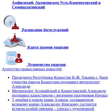
Амфилохий,
Архиепископ Усть-Каменогорский
и
Семипалатинский
Расписание богослужений
Карта храмов епархии
Духовенство епархии
Агентство православных новостей
Президента Республики Казахстан К-Ж. Токаева с Днем
единства народа Казахстана поздравил митрополит
Александр
Митрополит Астанайский и Казахстанский Александр
поздравил казахстанцев с весенним праздником Наурыз
5 декабря в новом храме Алматы, посвященном
великому князю Александру Невскому, состоится
встреча особой святыни – списка с чудотворной