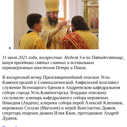
11 июля 2021 года, воскресение. Неделя 3-я по Пятидесятнице,
канун праздника святых славных и всехвальных
первоверховных апостолов Петра и Павла.
В воскресный вечер Преосвященнейший епископ Усть-
Каменогорский и Семипалатинский Амфилохий возглавил
служение Всенощного бдения в Андреевском кафедральном
соборе города Усть-Каменогорска. Владыке епископу
сослужили: ключарь кафедрального собора иеромонах
Никодим (Авдеев), клирики собора иерей Алексий Клепиков,
иеромонах Силуан (Магилев) и иерей Константин Дьяков,
секретарь епархии диакон Илия Кван, протодиакон Андрей
Дудник.