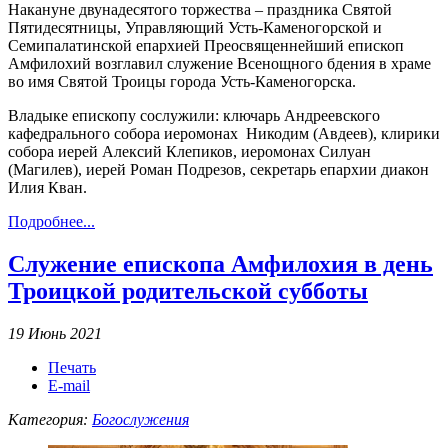
Накануне двунадесятого торжества – праздника Святой
Пятидесятницы, Управляющий Усть-Каменогорской и
Семипалатинской епархией Преосвященнейший епископ
Амфилохий возглавил служение Всенощного бдения в храме
во имя Святой Троицы города Усть-Каменогорска.
Владыке епископу сослужили: ключарь Андреевского
кафедрального собора иеромонах Никодим (Авдеев), клирики
собора иерей Алексий Клепиков, иеромонах Силуан
(Магилев), иерей Роман Подрезов, секретарь епархии диакон
Илия Кван.
Подробнее...
Служение епископа Амфилохия в день
Троицкой родительской субботы
19 Июнь 2021
Печать
E-mail
Категория:
Богослужения