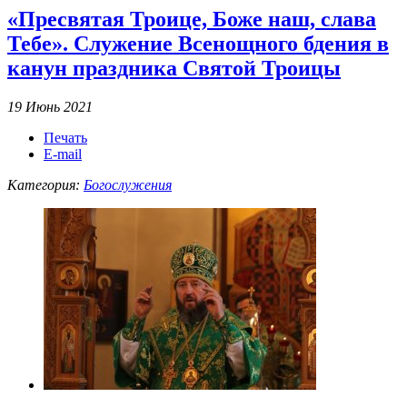
«Пресвятая Троице, Боже наш, слава
Тебе». Служение Всенощного бдения в
канун праздника Святой Троицы
19 Июнь 2021
Печать
E-mail
Категория:
Богослужения