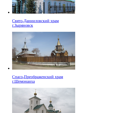
Свято-Данииловский храм
г.Зыряновск
Спасо-Преображенский храм
г.Шемонаиха