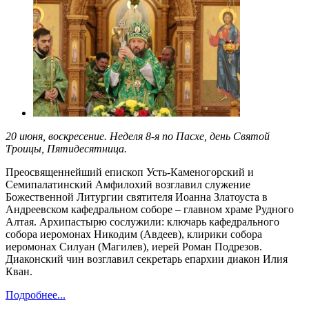
20 июня, воскресение. Неделя 8-я по Пасхе, день Святой
Троицы, Пятидесятница.
Преосвященнейший епископ Усть-Каменогорский и
Семипалатинский Амфилохий возглавил служение
Божественной Литургии святителя Иоанна Златоуста в
Андреевском кафедральном соборе – главном храме Рудного
Алтая. Архипастырю сослужили: ключарь кафедрального
собора иеромонах Никодим (Авдеев), клирики собора
иеромонах Силуан (Магилев), иерей Роман Подрезов.
Диаконский чин возглавил секретарь епархии диакон Илия
Кван.
Подробнее...