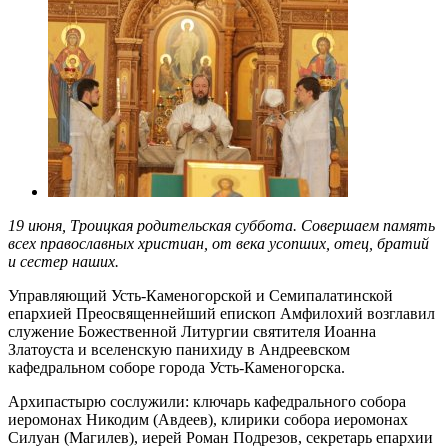
19 июня, Троицкая родительская суббота. Совершаем память
всех православных христиан, от века усопших, отец, братий
и сестер наших.
Управляющий Усть-Каменогорской и Семипалатинской
епархией Преосвященнейший епископ Амфилохий возглавил
служение Божественной Литургии святителя Иоанна
Златоуста и вселенскую панихиду в Андреевском
кафедральном соборе города Усть-Каменогорска.
Архипастырю сослужили: ключарь кафедрального собора
иеромонах Никодим (Авдеев), клирики собора иеромонах
Силуан (Магилев), иерей Роман Подрезов, секретарь епархии