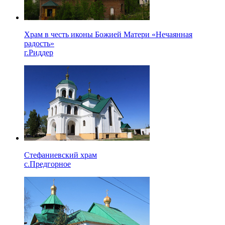
Храм в честь иконы Божией Матери «Нечаянная
радость»
г.Риддер
Стефаниевский храм
с.Предгорное