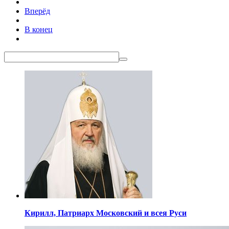
Вперёд
В конец
Кирилл,
Патриарх Московский
и всея Руси