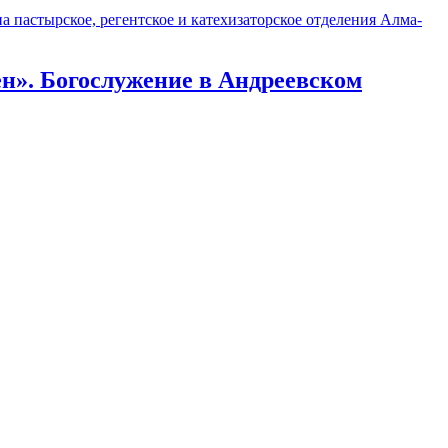
 пастырское, регентское и катехизаторское отделения Алма-
ен». Богослужение в Андреевском