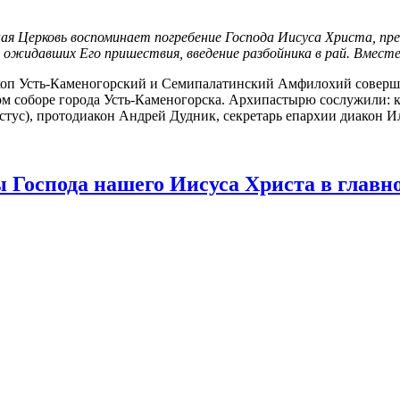
ая Церковь воспоминает погребение Господа Иисуса Христа, пре
 ожидав­ших Его пришествия, введение разбойника в рай. Вместе
п Усть-Каменогорский и Семипалатинский Амфилохий соверши
ом соборе города Усть-Каменогорска. Архипастырю сослужили: 
тус), протодиакон Андрей Дудник, секретарь епархии диакон И
Господа нашего Иисуса Христа в главн