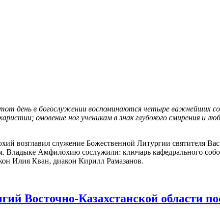
 этот день в богослужении воспоминаются четыре важнейших со
ристии; омовение ног ученикам в знак глубокого смирения и лю
ий возглавил служение Божественной Литургии святителя Васил
ая. Владыке Амфилохию сослужили: ключарь кафедрального собо
кон Илия Кван, диакон Кирилл Рамазанов.
игий Восточно-Казахстанской области п