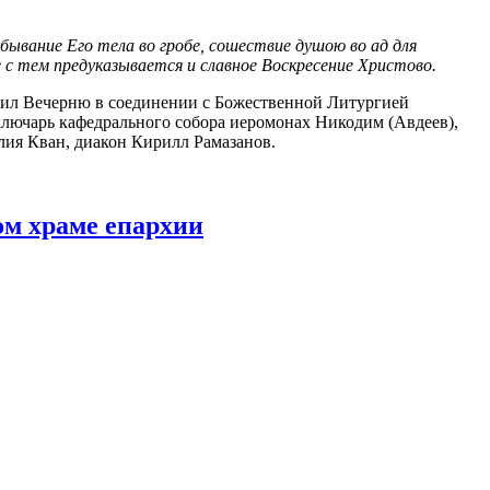
бывание Его тела во гробе, сошествие душою во ад для
 с тем предуказывается и славное Воскресение Христово.
л Вечерню в соединении с Божественной Литургией
ключарь кафедрального собора иеромонах Никодим (Авдеев),
лия Кван, диакон Кирилл Рамазанов.
ом храме епархии