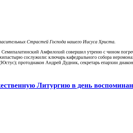
 спасительных Страстей Господа нашего Иисуса Христа.
 Семипалатинский Амфилохий совершил утреню с чином погре
хипастырю сослужили: ключарь кафедрального собора иеромонах
(Юстус); протодиакон Андрей Дудник, секретарь епархии диако
ественную Литургию в день воспоминан