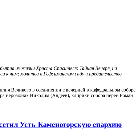
бытия из жизни Христа Спасителя: Тайная Вечеря, на
бви к ним; молитва в Гефсиманском саду и предательство
ия Великого в соединении с вечерней в кафедральном соборе
ра иеромонах Никодим (Авдеев), клирики собора иерей Роман
осетил Усть-Каменогорскую епархию