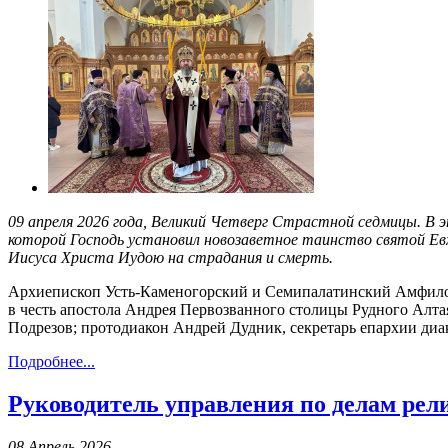
09 апреля 2026 года, Великий Четверг Страстной седмицы. В
которой Господь установил новозаветное таинство святой Евха
Иисуса Христа Иудою на страдания и смерть.
Архиепископ Усть-Каменогорский и Семипалатинский Амфилох
в честь апостола Андрея Первозванного столицы Рудного Алт
Подрезов; протодиакон Андрей Дудник, секретарь епархии диа
Подробнее...
Руководитель управления по делам рел
08 Апрель 2026