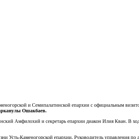
аменогорской и Семипалатинской епархии с официальным визит
арканулы Ошакбаев
.
нский Амфилохий и секретарь епархии диакон Илия Кван. В ход
изни Усть-Каменогорской епархии. Руководитель управления по