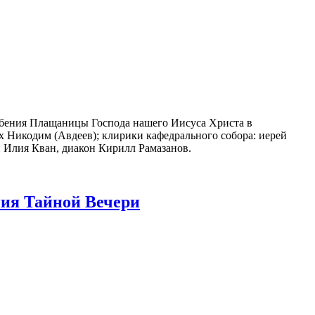
бения Плащаницы Господа нашего Иисуса Христа в
 Никодим (Авдеев); клирики кафедрального собора: иерей
н Илия Кван, диакон Кирилл Рамазанов.
ия Тайной Вечери