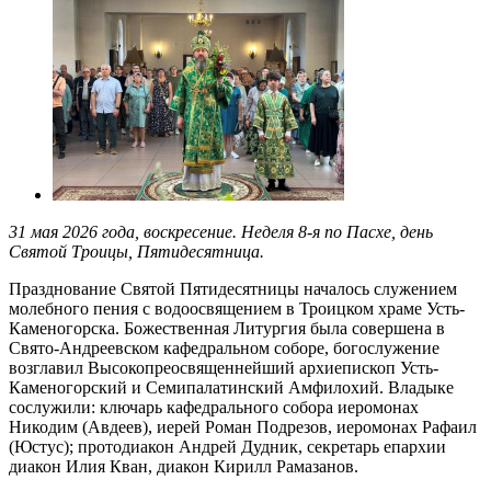
31 мая 2026 года, воскресение. Неделя 8-я по Пасхе, день
Святой Троицы, Пятидесятница.
Празднование Святой Пятидесятницы началось служением
молебного пения с водоосвящением в Троицком храме Усть-
Каменогорска. Божественная Литургия была совершена в
Свято-Андреевском кафедральном соборе, богослужение
возглавил Высокопреосвященнейший архиепископ Усть-
Каменогорский и Семипалатинский Амфилохий. Владыке
сослужили: ключарь кафедрального собора иеромонах
Никодим (Авдеев), иерей Роман Подрезов, иеромонах Рафаил
(Юстус); протодиакон Андрей Дудник, секретарь епархии
диакон Илия Кван, диакон Кирилл Рамазанов.