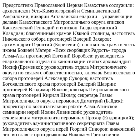
Предстоятелю Православной Церкви Казахстана сослужили:
архиепископ Усть-Каменогорский и Семипалатинский
Амфилохий, викарии Астанайской епархии – управляющий
делами Казахстанского Митрополичьего округа епископ
Каскеленский Геннадий и епископ Талдыкорганский
Клавдиан; благочинный храмов Южной столицы, настоятель
Никольского собора протоиерей Валерий Захаров;
архимандрит Геронтий (Борисевич); настоятель храма в честь
иконы Божией Матери «Всех скорбящих Радость» города
Алма-Аты протоиерей Евгений Воробьев; руководитель
епархиального отдела по канонизации святых архимандрит
Иосиф (Еременко); руководитель отдела Митрополичьего
округа по связям с общественностью, ключарь Вознесенского
собора протоиерей Александр Суворов; настоятель
Богоявленского храма протоиерей Валерий Шаврин;
протоиерей Владимир Волков; ключарь Петропавловского
храма протоиерей Кирилл Шкляр; секретарь Главы
Митрополичьего округа иеромонах Димитрий (Байдек);
проректор по воспитательной работе Алма-Атинской
семинарии иерей Иоанн Ливинский; руководитель
секретариата митрополита иеромонах Прохор (Ендовицкий);
руководитель административного секретариата Главы
Митрополичьего округа иерей Георгий Сидоров; диаконский
чин во главе с протодиаконом Николаем Гринкевичем.