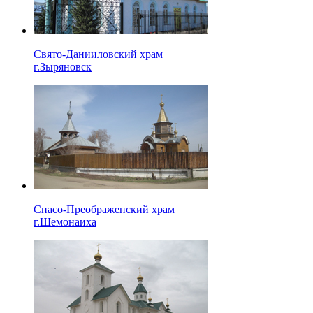
Свято-Данииловский храм
г.Зыряновск
Спасо-Преображенский храм
г.Шемонаиха