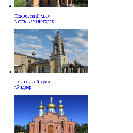
Покровский храм
г.Усть-Каменогорск
Никольский храм
г.Риддер