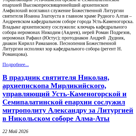
епархией Высокопреосвященнейший архиепископ
Амфилохий возглавил служение Божественной Литургии
святителя Иоанна Златоуста в главном храме Рудного Алтая –
Андреевском кафедральном соборе города Усть-Каменогорска.
Владыке архиепископу сослужили: ключарь кафедрального
собора иеромонах Никодим (Авдеев), иерей Роман Подрезов,
иеромонах Рафаил (Юстус); протодиакон Андрей Дудник,
диакон Кирилл Рамазанов. Песнопения Божественной
Литургии исполнял хор кафедрального собора (регент Н.
Романцова).
Подробнее...
В праздник святителя Николая,
архиепископа Мирликийского,
управляющий Усть-Каменогорской и
Семипалатинской епархии сослужил
митрополиту Александру за Литургией
в Никольском соборе Алма-Аты
22 Май 2026