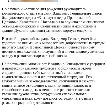
По случаю 70-летия со дня рождения руководитель
юридического отдела епархии Владимир Геннадьевич Львов
был удостоен ордена «За заслуги перед Православной
Церковью Казахстана». Награда была вручена архиепископом
Усть-Каменогорским и Семипалатинским Амфилохием в
здании Духовно-административного корпуса епархии.
Высокой церковной награды Владимир Геннадьевич был
удостоен во внимание к многолетним добросовестным трудам
на благо Святой Православной Церкви, ответственному
несению возложенных послушаний и значительному личному
вкладу в развитие епархиальной жизни.
На протяжении многих лет Владимир Геннадьевич с усердием
и профессионализмом трудится в юридическом отделе
епархии, проявляя себя как опытный специалист,
компетентный юрист и ответственный сотрудник. Его
глубокое знание законодательства Республики Казахстан,
внимательное отношение к делу, принципиальность и
способность находить взвешенные решения снискали
уважение духовенства, сотрудников епархиального
управления и всех, кому довелось сотрудничать с ним в
рамках церковной деятельности.