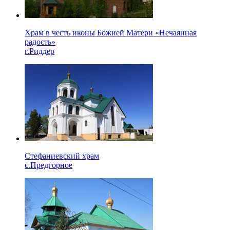
Храм в честь иконы Божией Матери «Нечаянная
радость»
г.Риддер
Стефаниевский храм
с.Предгорное