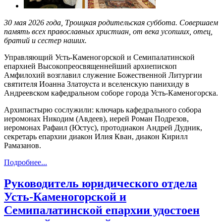
30 мая 2026 года, Троицкая родительская суббота. Совершаем
память всех православных христиан, от века усопших, отец,
братий и сестер наших.
Управляющий Усть-Каменогорской и Семипалатинской
епархией Высокопреосвященнейший архиепископ
Амфилохий возглавил служение Божественной Литургии
святителя Иоанна Златоуста и вселенскую панихиду в
Андреевском кафедральном соборе города Усть-Каменогорска.
Архипастырю сослужили: ключарь кафедрального собора
иеромонах Никодим (Авдеев), иерей Роман Подрезов,
иеромонах Рафаил (Юстус), протодиакон Андрей Дудник,
секретарь епархии диакон Илия Кван, диакон Кирилл
Рамазанов.
Подробнее...
Руководитель юридического отдела
Усть-Каменогорской и
Семипалатинской епархии удостоен