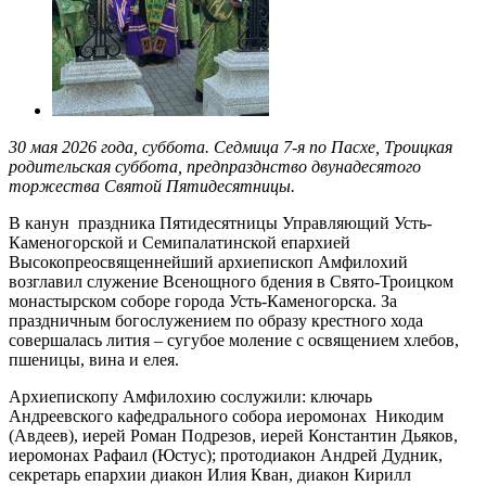
30 мая 2026 года, суббота. Седмица 7-я по Пасхе, Троицкая
родительская суббота, предпразднство двунадесятого
торжества Святой Пятидесятницы.
В канун праздника Пятидесятницы Управляющий Усть-
Каменогорской и Семипалатинской епархией
Высокопреосвященнейший архиепископ Амфилохий
возглавил служение Всенощного бдения в Свято-Троицком
монастырском соборе города Усть-Каменогорска. За
праздничным богослужением по образу крестного хода
совершалась лития – сугубое моление с освящением хлебов,
пшеницы, вина и елея.
Архиепископу Амфилохию сослужили: ключарь
Андреевского кафедрального собора иеромонах Никодим
(Авдеев), иерей Роман Подрезов, иерей Константин Дьяков,
иеромонах Рафаил (Юстус); протодиакон Андрей Дудник,
секретарь епархии диакон Илия Кван, диакон Кирилл