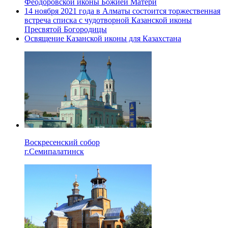
Феодоровской иконы Божией Матери
14 ноября 2021 года в Алматы состоится торжественная
встреча списка с чудотворной Казанской иконы
Пресвятой Богородицы
Освящение Казанской иконы для Казахстана
Воскресенский собор
г.Семипалатинск