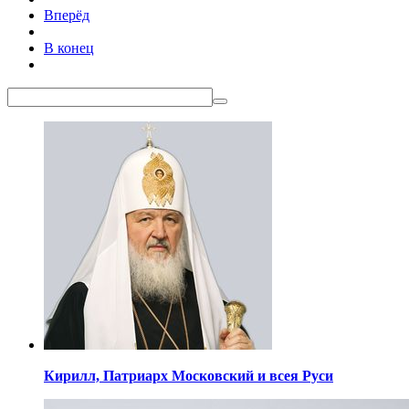
Вперёд
В конец
Кирилл,
Патриарх Московский
и всея Руси