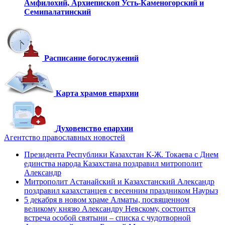
Амфилохий,
Архиепископ Усть-Каменогорский
и
Семипалатинский
Расписание богослужений
Карта храмов епархии
Духовенство епархии
Агентство православных новостей
Президента Республики Казахстан К-Ж. Токаева с Днем
единства народа Казахстана поздравил митрополит
Александр
Митрополит Астанайский и Казахстанский Александр
поздравил казахстанцев с весенним праздником Наурыз
5 декабря в новом храме Алматы, посвященном
великому князю Александру Невскому, состоится
встреча особой святыни – списка с чудотворной