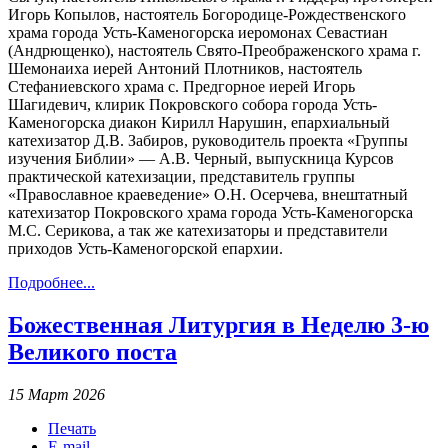
Игорь Копылов, настоятель Богородице-Рождественского
храма города Усть-Каменогорска иеромонах Севастиан
(Андрющенко), настоятель Свято-Преображенского храма г.
Шемонаиха иерей Антоний Плотников, настоятель
Стефаниевского храма с. Предгорное иерей Игорь
Шагидевич, клирик Покровского собора города Усть-
Каменогорска диакон Кирилл Нарушин, епархиальный
катехизатор Д.В. Забиров, руководитель проекта «Группы
изучения Библии» — А.В. Черный, выпускница Курсов
практической катехизации, представитель группы
«Православное краеведение» О.Н. Осерчева, внештатный
катехизатор Покровского храма города Усть-Каменогорска
М.С. Серикова, а так же катехизаторы и представители
приходов Усть-Каменогорской епархии.
Подробнее...
Божественная Литургия в Неделю 3-ю
Великого поста
15 Март 2026
Печать
E-mail