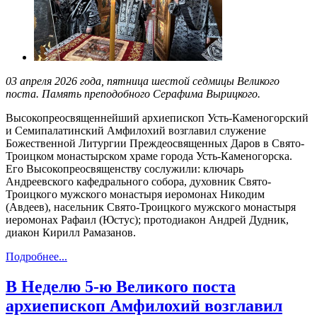
03 апреля 2026 года, пятница шестой седмицы Великого
поста. Память преподобного Серафима Вырицкого.
Высокопреосвященнейший архиепископ Усть-Каменогорский
и Семипалатинский Амфилохий возглавил служение
Божественной Литургии Преждеосвященных Даров в Свято-
Троицком монастырском храме города Усть-Каменогорска.
Его Высокопреосвященству сослужили: ключарь
Андреевского кафедрального собора, духовник Свято-
Троицкого мужского монастыря иеромонах Никодим
(Авдеев), насельник Свято-Троицкого мужского монастыря
иеромонах Рафаил (Юстус); протодиакон Андрей Дудник,
диакон Кирилл Рамазанов.
Подробнее...
В Неделю 5-ю Великого поста
архиепископ Амфилохий возглавил