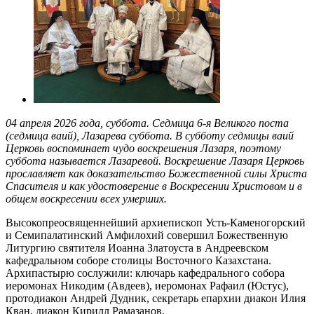
04 апреля 2026 года, суббота. Седмица 6-я Великого поста
(седмица ваий), Лазарева суббота. В субботу седмицы ваий
Церковь воспоминает чудо воскрешения Лазаря, поэтому
суббота называется Лазаревой. Воскрешение Лазаря Церковь
прославляет как доказательство Божественной силы Христа
Спасителя и как удостоверение в Воскресении Христовом и в
общем воскресении всех умерших.
Высокопреосвященнейший архиепископ Усть-Каменогорский
и Семипалатинский Амфилохий совершил Божественную
Литургию святителя Иоанна Златоуста в Андреевском
кафедральном соборе столицы Восточного Казахстана.
Архипастырю сослужили: ключарь кафедрального собора
иеромонах Никодим (Авдеев), иеромонах Рафаил (Юстус),
протодиакон Андрей Дудник, секретарь епархии диакон Илия
Кван, диакон Кирилл Рамазанов.