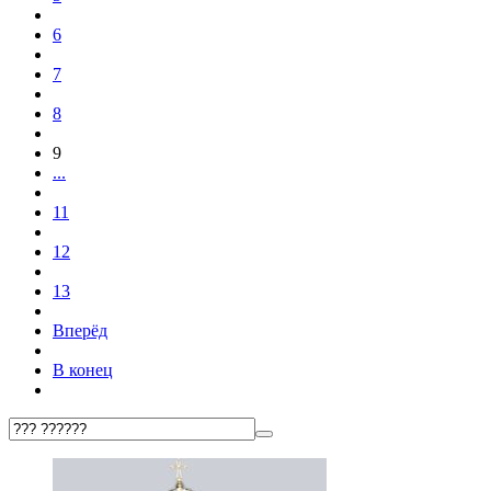
6
7
8
9
...
11
12
13
Вперёд
В конец