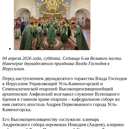
04 апреля 2026 года, суббота. Седмица 6-ая Великого поста.
Навечерие двунадесятого праздника Входа Господня в
Иерусалим.
Перед наступлением двунадесятого торжества Входа Господня
в Иерусалим Управляющий Усть-Каменогорской и
Семипалатинской епархией Высокопреосвященнейший
архиепископ Амфилохий возглавил служение Всенощного
бдения в главном храме епархии – кафедральном соборе во
имя святого апостола Андрея Первозванного города Усть-
Каменогорска.
Его Высокопреосвященству сослужили: ключарь
Андреевского собора иеромонах Никодим (Авдеев), клирики