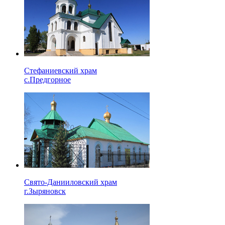
Стефаниевский храм
с.Предгорное
Свято-Данииловский храм
г.Зыряновск