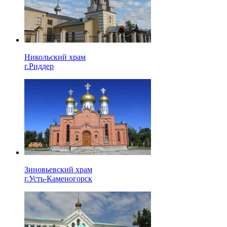
Никольский храм
г.Риддер
Зиновьевский храм
г.Усть-Каменогорск