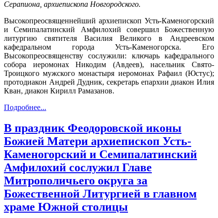
Серапиона, архиепископа Новгородского.
Высокопреосвященнейший архиепископ Усть-Каменогорский
и Семипалатинский Амфилохий совершил Божественную
литургию святителя Василия Великого в Андреевском
кафедральном города Усть-Каменогорска. Его
Высокопреосвященству сослужили: ключарь кафедрального
собора иеромонах Никодим (Авдеев), насельник Свято-
Троицкого мужского монастыря иеромонах Рафаил (Юстус);
протодиакон Андрей Дудник, секретарь епархии диакон Илия
Кван, диакон Кирилл Рамазанов.
Подробнее...
В праздник Феодоровской иконы
Божией Матери архиепископ Усть-
Каменогорский и Семипалатинский
Амфилохий сослужил Главе
Митрополичьего округа за
Божественной Литургией в главном
храме Южной столицы