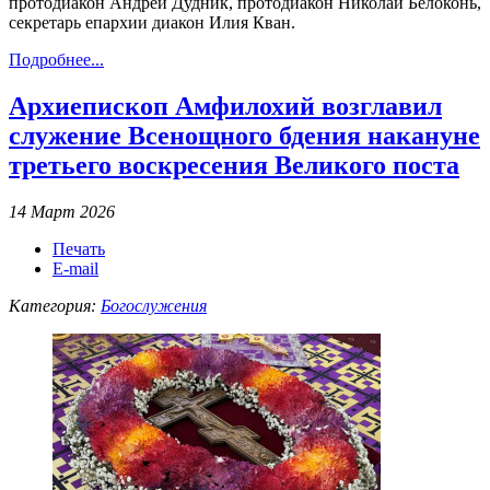
протодиакон Андрей Дудник, протодиакон Николай Белоконь,
секретарь епархии диакон Илия Кван.
Подробнее...
Архиепископ Амфилохий возглавил
служение Всенощного бдения накануне
третьего воскресения Великого поста
14 Март 2026
Печать
E-mail
Категория:
Богослужения