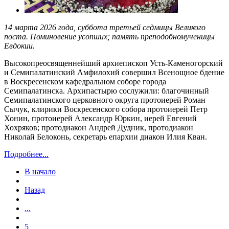
14 марта 2026 года, суббота третьей седмицы Великого
поста. Поминовение усопших; память преподобномученицы
Евдокии.
Высокопреосвященнейший архиепископ Усть-Каменогорский
и Семипалатинский Амфилохий совершил Всенощное бдение
в Воскресенском кафедральном соборе города
Семипалатинска. Архипастырю сослужили: благочинный
Семипалатинского церковного округа протоиерей Роман
Сычук, клирики Воскресенского собора протоиерей Петр
Хонин, протоиерей Александр Юркин, иерей Евгений
Хохряков; протодиакон Андрей Дудник, протодиакон
Николай Белоконь, секретарь епархии диакон Илия Кван.
Подробнее...
В начало
Назад
...
5