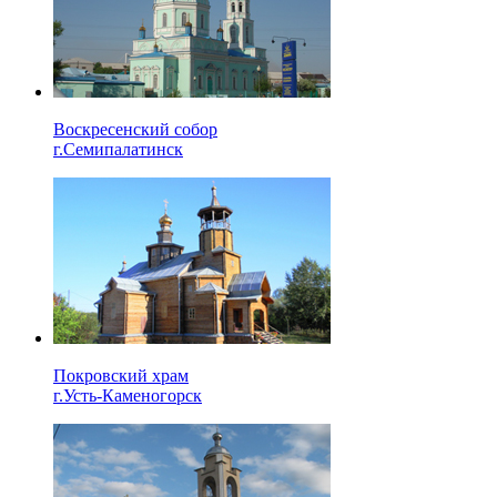
Воскресенский собор
г.Семипалатинск
Покровский храм
г.Усть-Каменогорск