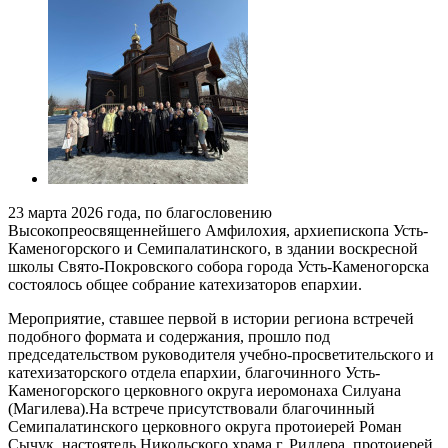
23 марта 2026 года, по благословению
Высокопреосвященнейшего Амфилохия, архиепископа Усть-
Каменогорского и Семипалатинского, в здании воскресной
школы Свято-Покровского собора города Усть-Каменогорска
состоялось общее собрание катехизаторов епархии.
Мероприятие, ставшее первой в истории региона встречей
подобного формата и содержания, прошло под
председательством руководителя учебно-просветительского и
катехизаторского отдела епархии, благочинного Усть-
Каменогорского церковного округа иеромонаха Силуана
(Магилева).На встрече присутствовали благочинный
Семипалатинского церковного округа протоиерей Роман
Сычук, настоятель Никольского храма г. Риддера, протоиерей