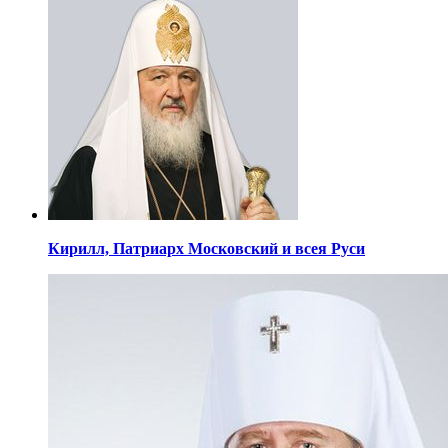
Кирилл,
Патриарх Московский
и всея Руси