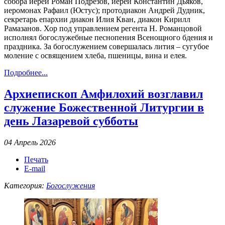
собора иерей Роман Подрезов, иерей Константин Дьяков,
иеромонах Рафаил (Юстус); протодиакон Андрей Дудник,
секретарь епархии диакон Илия Кван, диакон Кирилл
Рамазанов. Хор под управлением регента Н. Романцовой
исполнял богослужебные песнопения Всенощного бдения и
праздника. За богослужением совершалась лития – сугубое
моление с освящением хлеба, пшеницы, вина и елея.
Подробнее...
Архиепископ Амфилохий возглавил
служение Божественной Литургии в
день Лазаревой субботы
04 Апрель 2026
Печать
E-mail
Категория:
Богослужения