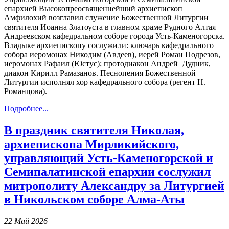
епархией Высокопреосвященнейший архиепископ
Амфилохий возглавил служение Божественной Литургии
святителя Иоанна Златоуста в главном храме Рудного Алтая –
Андреевском кафедральном соборе города Усть-Каменогорска.
Владыке архиепископу сослужили: ключарь кафедрального
собора иеромонах Никодим (Авдеев), иерей Роман Подрезов,
иеромонах Рафаил (Юстус); протодиакон Андрей Дудник,
диакон Кирилл Рамазанов. Песнопения Божественной
Литургии исполнял хор кафедрального собора (регент Н.
Романцова).
Подробнее...
В праздник святителя Николая,
архиепископа Мирликийского,
управляющий Усть-Каменогорской и
Семипалатинской епархии сослужил
митрополиту Александру за Литургией
в Никольском соборе Алма-Аты
22 Май 2026