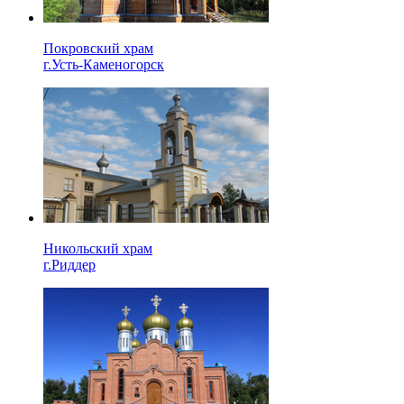
Покровский храм
г.Усть-Каменогорск
Никольский храм
г.Риддер