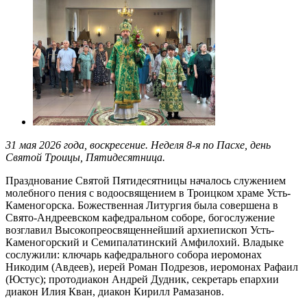
31 мая 2026 года, воскресение. Неделя 8-я по Пасхе, день
Святой Троицы, Пятидесятница.
Празднование Святой Пятидесятницы началось служением
молебного пения с водоосвящением в Троицком храме Усть-
Каменогорска. Божественная Литургия была совершена в
Свято-Андреевском кафедральном соборе, богослужение
возглавил Высокопреосвященнейший архиепископ Усть-
Каменогорский и Семипалатинский Амфилохий. Владыке
сослужили: ключарь кафедрального собора иеромонах
Никодим (Авдеев), иерей Роман Подрезов, иеромонах Рафаил
(Юстус); протодиакон Андрей Дудник, секретарь епархии
диакон Илия Кван, диакон Кирилл Рамазанов.