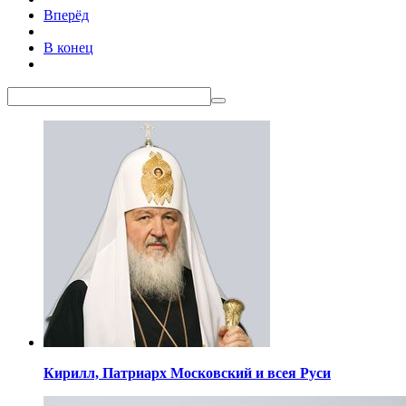
Вперёд
В конец
Кирилл,
Патриарх Московский
и всея Руси