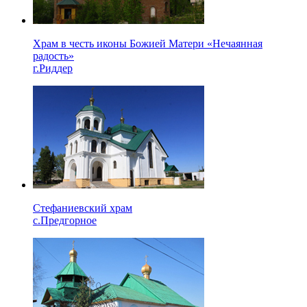
Храм в честь иконы Божией Матери «Нечаянная
радость»
г.Риддер
Стефаниевский храм
с.Предгорное