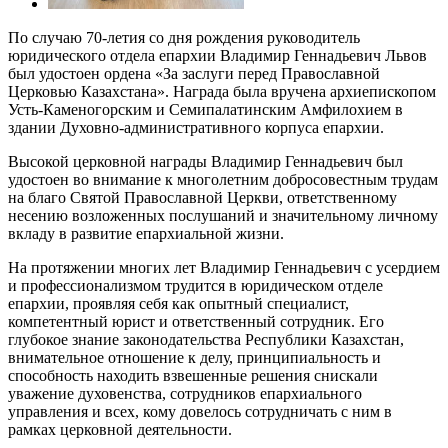
По случаю 70-летия со дня рождения руководитель
юридического отдела епархии Владимир Геннадьевич Львов
был удостоен ордена «За заслуги перед Православной
Церковью Казахстана». Награда была вручена архиепископом
Усть-Каменогорским и Семипалатинским Амфилохием в
здании Духовно-административного корпуса епархии.
Высокой церковной награды Владимир Геннадьевич был
удостоен во внимание к многолетним добросовестным трудам
на благо Святой Православной Церкви, ответственному
несению возложенных послушаний и значительному личному
вкладу в развитие епархиальной жизни.
На протяжении многих лет Владимир Геннадьевич с усердием
и профессионализмом трудится в юридическом отделе
епархии, проявляя себя как опытный специалист,
компетентный юрист и ответственный сотрудник. Его
глубокое знание законодательства Республики Казахстан,
внимательное отношение к делу, принципиальность и
способность находить взвешенные решения снискали
уважение духовенства, сотрудников епархиального
управления и всех, кому довелось сотрудничать с ним в
рамках церковной деятельности.