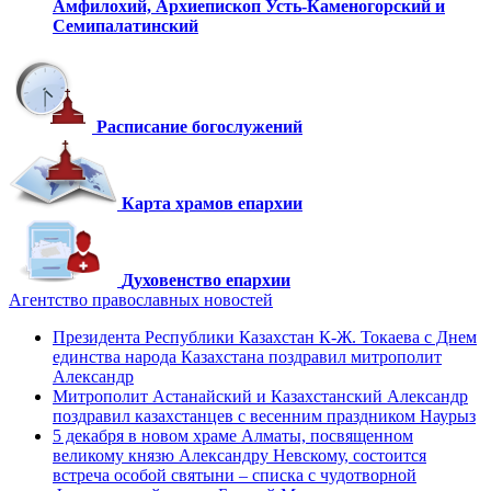
Амфилохий,
Архиепископ Усть-Каменогорский
и
Семипалатинский
Расписание богослужений
Карта храмов епархии
Духовенство епархии
Агентство православных новостей
Президента Республики Казахстан К-Ж. Токаева с Днем
единства народа Казахстана поздравил митрополит
Александр
Митрополит Астанайский и Казахстанский Александр
поздравил казахстанцев с весенним праздником Наурыз
5 декабря в новом храме Алматы, посвященном
великому князю Александру Невскому, состоится
встреча особой святыни – списка с чудотворной