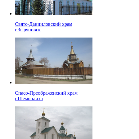
Свято-Данииловский храм
г.Зыряновск
Спасо-Преображенский храм
г.Шемонаиха