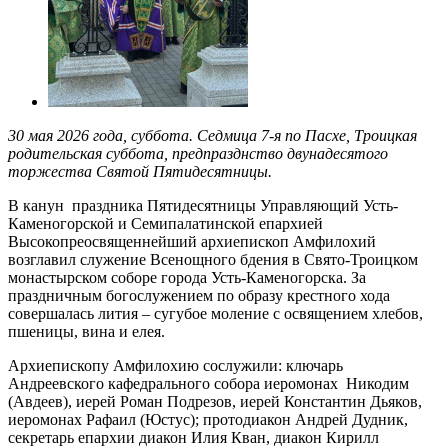
30 мая 2026 года, суббота. Седмица 7-я по Пасхе, Троицкая
родительская суббота, предпразднство двунадесятого
торжества Святой Пятидесятницы.
В канун праздника Пятидесятницы Управляющий Усть-
Каменогорской и Семипалатинской епархией
Высокопреосвященнейший архиепископ Амфилохий
возглавил служение Всенощного бдения в Свято-Троицком
монастырском соборе города Усть-Каменогорска. За
праздничным богослужением по образу крестного хода
совершалась лития – сугубое моление с освящением хлебов,
пшеницы, вина и елея.
Архиепископу Амфилохию сослужили: ключарь
Андреевского кафедрального собора иеромонах Никодим
(Авдеев), иерей Роман Подрезов, иерей Константин Дьяков,
иеромонах Рафаил (Юстус); протодиакон Андрей Дудник,
секретарь епархии диакон Илия Кван, диакон Кирилл