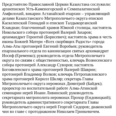
Предстоятелю Православной Церкви Казахстана сослужили:
архиепископ Усть-Каменогорский и Семипалатинский
Амфилохий, викарии Астанайской епархии – управляющий
делами Казахстанского Митрополичьего округа епископ
Каскеленский Геннадий и епископ Талдыкорганский
Клавдиан; благочинный храмов Южной столицы, настоятель
Никольского собора протоиерей Валерий Захаров;
архимандрит Геронтий (Борисевич); настоятель храма в честь
иконы Божией Матери «Всех скорбящих Радость» города
Алма-Аты протоиерей Евгений Воробьев; руководитель
епархиального отдела по канонизации святых архимандрит
Иосиф (Еременко); руководитель отдела Митрополичьего
округа по связям с общественностью, ключарь Вознесенского
собора протоиерей Александр Суворов; настоятель
Богоявленского храма протоиерей Валерий Шаврин;
протоиерей Владимир Волков; ключарь Петропавловского
храма протоиерей Кирилл Шкляр; секретарь Главы
Митрополичьего округа иеромонах Димитрий (Байдек);
проректор по воспитательной работе Алма-Атинской
семинарии иерей Иоанн Ливинский; руководитель
секретариата митрополита иеромонах Прохор (Ендовицкий);
руководитель административного секретариата Главы
Митрополичьего округа иерей Георгий Сидоров; диаконский
чин во главе с протодиаконом Николаем Гринкевичем.