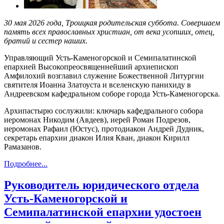
30 мая 2026 года, Троицкая родительская суббота. Совершаем
память всех православных христиан, от века усопших, отец,
братий и сестер наших.
Управляющий Усть-Каменогорской и Семипалатинской
епархией Высокопреосвященнейший архиепископ
Амфилохий возглавил служение Божественной Литургии
святителя Иоанна Златоуста и вселенскую панихиду в
Андреевском кафедральном соборе города Усть-Каменогорска.
Архипастырю сослужили: ключарь кафедрального собора
иеромонах Никодим (Авдеев), иерей Роман Подрезов,
иеромонах Рафаил (Юстус), протодиакон Андрей Дудник,
секретарь епархии диакон Илия Кван, диакон Кирилл
Рамазанов.
Подробнее...
Руководитель юридического отдела
Усть-Каменогорской и
Семипалатинской епархии удостоен