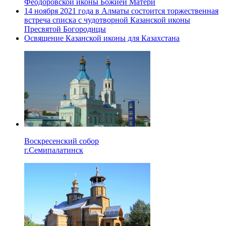
Феодоровской иконы Божией Матери
14 ноября 2021 года в Алматы состоится торжественная
встреча списка с чудотворной Казанской иконы
Пресвятой Богородицы
Освящение Казанской иконы для Казахстана
Воскресенский собор
г.Семипалатинск