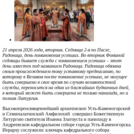
21 апреля 2026 года, вторник. Седмица 2-я по Пасхе,
Радоница, день поминовения усопших. Во вторник Фоминой
седмицы бывает служба с поминовением усопших – этот
день известен под названием Радоница. Радоница обязана
своим происхождением тому уставному предписанию, по
которому в Великом посте поминовение усопших, не могущее
быть совершено в свое время по случаю великопостной
службы, переносится на один из ближайших будничных дней,
в который может быть совершена не только панихида, но и
полная Литургия.
Высокопреосвященнейший архиепископ Усть-Каменогорский
и Семипалатинский Амфилохий совершил Божественную
Литургию святителя Иоанна Златоуста и панихиду в
Андреевском кафедральном соборе города Усть-Каменогорска.
Иерарху сослужили: ключарь кафедрального собора