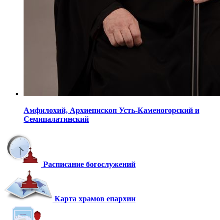
Амфилохий,
Архиепископ Усть-Каменогорский
и
Семипалатинский
Расписание богослужений
Карта храмов епархии