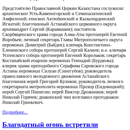
Предстоятелю Православной Церкви Казахстана сослужили:
архиепископ Усть-Каменогорский и Семипалатинский
Амфилохий; епископ Актюбинский и Кызылординский
Игнатий; благочинный Астанайского церковного округа
архимандрит Сергий (Карамышев); настоятель
Скорбященского храма города Алма-Аты протоиерей Евгений
Воробьев; личный секретарь Главы Митрополичьего округа
иеромонах Димитрий (Байдек); ключарь Константино-
Еленинского собора протоиерей Сергий Калиев; и.о. ключаря
Успенского собора протоиерей Евгений Корольков; секретарь
Костанайской епархии иеромонах Геннадий (Бурдюжа);
клирик храма преподобного Серафима Саровского города
Астаны иеромонах Силуан (Синегубов); руководитель
православного молодежного движения Астанайского
благочиния иерей Григорий Куликов; руководитель личного
секретариата митрополита иеромонах Прохор (Ендовицкий);
иерей Сергий Пинигин; иерей Виктор Дрожников; иерей
Николай Горячев; диаконский чин возглавил протодиакон
Николай Гринкевич.
Подробнее...
Благодатный огонь встретили