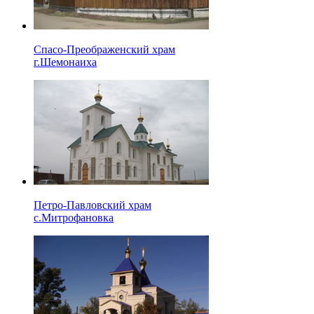
Спасо-Преображенский храм
г.Шемонаиха
Петро-Павловский храм
с.Митрофановка