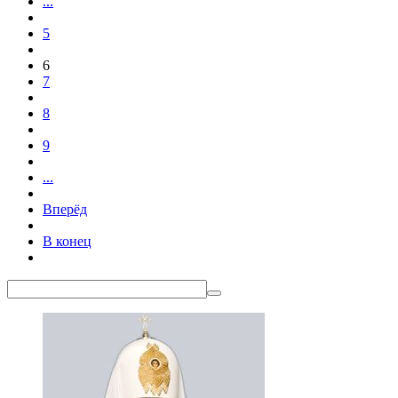
...
5
6
7
8
9
...
Вперёд
В конец