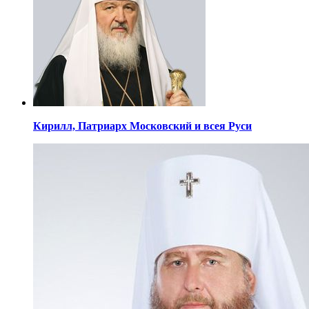
Кирилл,
Патриарх Московский
и всея Руси