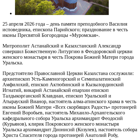
25 апреля 2026 года – день памяти преподобного Василия
исповедника, епископа Парийского; празднование в честь
иконы Пресвятой Богородицы «Муромская».
Митрополит Астанайский и Казахстанский Александр
совершил Божественную Литургию в Феодоровской церкви
женского монастыря в честь Покрова Божией Матери города
Уральска.
Предстоятелю Православной Церкви Казахстана сослужили:
архиепископ Усть-Каменогорский и Семипалатинский
Амфилохий, епископ Актюбинский и Кызылординский
Игнатий, викарий Астанайской епархии епископ
Талдыкорганский Клавдиан, епископ Уральский и
Атырауский Вианор, настоятель алма-атинского храма в честь
иконы Божией Матери «Всех скорбящих Радость» протоиерей
Евгений Воробьев, настоятель Михаило-Архангельского
кафедрального собора Уральска архимандрит Феодосий
(Курьянов), клирик Покровского женского монастыря
Уральска архимандрит Дионисий (Козулев), настоятель собора
Христа Спасителя города протоиерей Анатолий Робу,