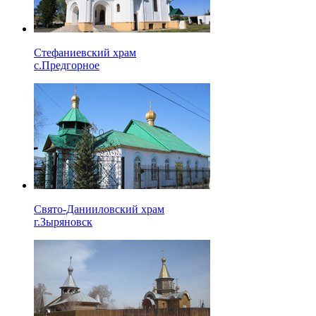
Стефаниевский храм
с.Предгорное
Свято-Данииловский храм
г.Зыряновск