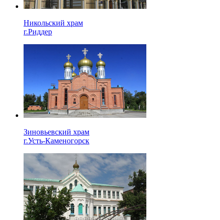
Никольский храм
г.Риддер
Зиновьевский храм
г.Усть-Каменогорск