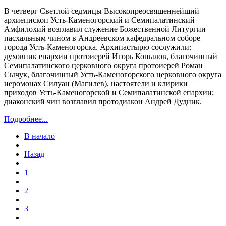
В четверг Светлой седмицы Высокопреосвященнейший
архиепископ Усть-Каменогорский и Семипалатинский
Амфилохий возглавил служение Божественной Литургии
пасхальным чином в Андреевском кафедральном соборе
города Усть-Каменогорска. Архипастырю сослужили:
духовник епархии протоиерей Игорь Копылов, благочинный
Семипалатинского церковного округа протоиерей Роман
Сычук, благочинный Усть-Каменогорского церковного округа
иеромонах Силуан (Магилев), настоятели и клирики
приходов Усть-Каменогорской и Семипалатинской епархии;
диаконский чин возглавил протодиакон Андрей Дудник.
Подробнее...
В начало
Назад
1
2
3