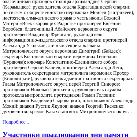
благочинный приходов столицы архимандрит Сергий
(Карамышев); руководитель отдела Карагандинской епархии
по связям с общественностью иеромонах Моисей (Патрикеев);
настоятель алма-атинского храма в честь иконы Божией
Матери «Всех скорбящих Радость» протоиерей Евгений
Воробьев; благочинный Абайского церковного округа
протоиерей Владимир Фрейганг; руководитель
информационно-издательского отдела епархии протоиерей
Александр Угольков; личный секретарь Главы
Митрополичьего округа иеромонах Димитрий (Байдек);
секретарь Костанайской епархии иеромонах Геннадий
(Бурдюжа); ключарь Константино-Еленинского собора
протоиерей Сергий Калиев; протоиерей Александр Лега;
руководитель секретариата митрополита иеромонах Прохор
(Ендовицкий); руководитель административного секретариата
Главы Митрополичьего округа иерей Георгий Сидоров;
протодиакон Николай Гринкевич; руководитель службы
протокола митрополита протодиакон Роман Головин;
протодиакон Владимир Сыровацкий; протодиакон Александр
Мокий; диакон Рустик Якупов; диакон Георгий Ткаченко;
духовенство храмов Казахстанского Митрополичьего округа.
Подробнее...
Участники празднования дня памяти